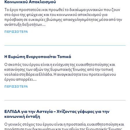
Κοινωνικού Αποκλεισμού
Το έργο προστατεύει και προωθεί το δικαίωμα γυναικών που ζουν
στο όριο της φτώχειας και του κοινωνικού αποκλεισμού για
πρόσβαση σε ευκαιρίες βιώσιμης απασχολησιμότητας μέσα από την
ανάπτυξη δεξιοτήτων...
ΠΕΡΙΣΣΟΤΕΡΑ
Η Ευρώπη Ενεργοποιείται Τοπικά
Ο σκοπός του έργου είναι η ενίσχυση της ευαισθητοποίησης και
κατανόησης των αξιών της Ευρωπαϊκής Ένωσης από την τοπική
νεολαία στη Βόρεια Ελλάδα. Η αναγκαιότητα του προτεινόμενου
έργου απορρέει...
ΠΕΡΙΣΣΟΤΕΡΑ
ΕΛΠΙΔΑ για την Αστεγία – Χτίζοντας γέφυρες για την
κοινωνική ένταξη
Ο γενικός στόχος του έργου είναι η προστασία, ευαισθητοποίηση και
προάσπιση των δικαιωμάτων και των αξιών της Ευρωπαϊκής Ένωσης