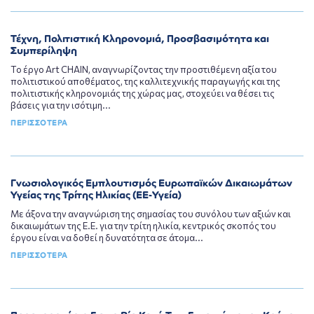
Τέχνη, Πολιτιστική Kληρονομιά, Προσβασιμότητα και
Συμπερίληψη
Το έργο Art CHAIN, αναγνωρίζοντας την προστιθέμενη αξία του
πολιτιστικού αποθέματος, της καλλιτεχνικής παραγωγής και της
πολιτιστικής κληρονομιάς της χώρας μας, στοχεύει να θέσει τις
βάσεις για την ισότιμη...
ΠΕΡΙΣΣΟΤΕΡΑ
Γνωσιολογικός Εμπλουτισμός Ευρωπαϊκών Δικαιωμάτων
Υγείας της Τρίτης Ηλικίας (ΕΕ-Υγεία)
Με άξονα την αναγνώριση της σημασίας του συνόλου των αξιών και
δικαιωμάτων της Ε.Ε. για την τρίτη ηλικία, κεντρικός σκοπός του
έργου είναι να δοθεί η δυνατότητα σε άτομα...
ΠΕΡΙΣΣΟΤΕΡΑ