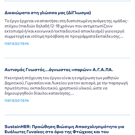
Δικαιώματα στη γλώσσα μας (ΔίΓλωσμα)
Το έργο έρχεται να απαντήσει στη διαπιστωμένη ανάγκη της ομάδας-
στόχου (παιδιών δηλαδή 12-18 χρόνων που αντιμετωπίζουν
εκτοπισμό ή/και κοινωνικό/εκπαιδευτικό αποκλεισμό) για ενεργό
συμμετοχή και ισότιμη πρόσβαση σε προγράμματα Εκπαίδευσης...
ΠΕΡΙΣΣΟΤΕΡΑ
Αυτισμός Γνωστός…άγνωστος «παρών» Α.Γ.Α.ΠΑ.
Η κεντρική στόχευση του έργου είναι η ενημέρωση των μαθητών
Δημοτικού, Γυμνασίου και Λυκείου για τον αυτισμό, με την παραγωγή
πρωτότυπου, εκπαιδευτικού, χρηστικού υλικού, ώστε να
δημιουργηθούν δίαυλοι κατανόησης...
ΠΕΡΙΣΣΟΤΕΡΑ
SustainHER: Προώθηση Βιώσιμη Απασχολησιμότητα για
Ευάλωτες Γυναίκες στο όριο της Φτώχειας και του