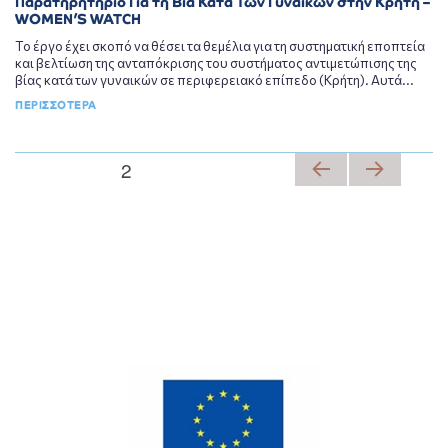
Παρατηρητήριο Για τη Βία Κατά Των Γυναικών στην Κρήτη –
WOMEN’S WATCH
Το έργο έχει σκοπό να θέσει τα θεμέλια για τη συστηματική εποπτεία
και βελτίωση της ανταπόκρισης του συστήματος αντιμετώπισης της
βίας κατά των γυναικών σε περιφερειακό επίπεδο (Κρήτη). Αυτά...
ΠΕΡΙΣΣΟΤΕΡΑ
ΣΕΛΊΔΑ
2
Σελιδοποίηση
ΠΡΟ
ΕΠΌ
ΗΓΟ
ΜΕΝ
άρθρων
ΎΜΕ
Η
ΝΗ
ΣΕΛΊ
ΣΕΛΊ
ΔΑ
ΔΑ