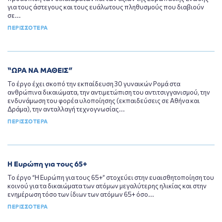
για τους άστεγους και τους ευάλωτους πληθυσμούς που διαβιούν
σε...
ΠΕΡΙΣΣΟΤΕΡΑ
“ΩΡΑ ΝΑ ΜΑΘΕΙΣ”
Το έργο έχει σκοπό την εκπαίδευση 30 γυναικών Ρομά στα
ανθρώπινα δικαιώματα, την αντιμετώπιση του αντιτσιγγανισμού, την
ενδυνάμωση του φορέα υλοποίησης (εκπαιδεύσεις σε Αθήνα και
Δράμα), την ανταλλαγή τεχνογνωσίας...
ΠΕΡΙΣΣΟΤΕΡΑ
Η Ευρώπη για τους 65+
Το έργο “H Ευρώπη για τους 65+” στοχεύει στην ευαισθητοποίηση του
κοινού για τα δικαιώματα των ατόμων μεγαλύτερης ηλικίας και στην
ενημέρωση τόσο των ίδιων των ατόμων 65+ όσο...
ΠΕΡΙΣΣΟΤΕΡΑ