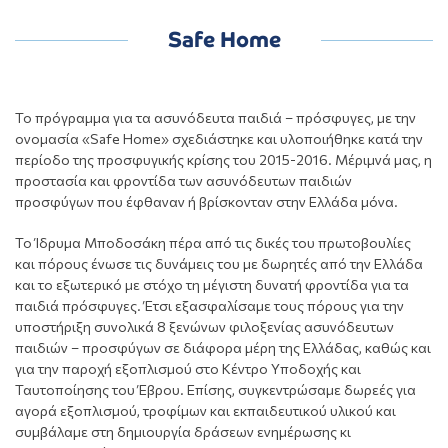
Safe Home
Το πρόγραμμα για τα ασυνόδευτα παιδιά – πρόσφυγες, με την
ονομασία «Safe Home» σχεδιάστηκε και υλοποιήθηκε κατά την
περίοδο της προσφυγικής κρίσης του 2015-2016. Μέριμνά μας, η
προστασία και φροντίδα των ασυνόδευτων παιδιών
προσφύγων που έφθαναν ή βρίσκονταν στην Ελλάδα μόνα.
Το Ίδρυμα Μποδοσάκη πέρα από τις δικές του πρωτοβουλίες
και πόρους ένωσε τις δυνάμεις του με δωρητές από την Ελλάδα
και το εξωτερικό με στόχο τη μέγιστη δυνατή φροντίδα για τα
παιδιά πρόσφυγες. Έτσι εξασφαλίσαμε τους πόρους για την
υποστήριξη συνολικά 8 ξενώνων φιλοξενίας ασυνόδευτων
παιδιών – προσφύγων σε διάφορα μέρη της Ελλάδας, καθώς και
για την παροχή εξοπλισμού στο Κέντρο Υποδοχής και
Ταυτοποίησης του Έβρου. Επίσης, συγκεντρώσαμε δωρεές για
αγορά εξοπλισμού, τροφίμων και εκπαιδευτικού υλικού και
συμβάλαμε στη δημιουργία δράσεων ενημέρωσης κι