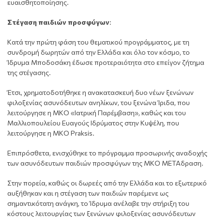
ευαισθητοποίησης.
Στέγαση παιδιών προσφύγων
:
Κατά την πρώτη φάση του θεματικού προγράμματος, με τη
συνδρομή δωρητών από την Ελλάδα και όλο τον κόσμο, το
Ίδρυμα Μποδοσάκη έδωσε προτεραιότητα στο επείγον ζήτημα
της στέγασης.
Έτσι, χρηματοδοτήθηκε η ανακατασκευή δυο νέων ξενώνων
φιλοξενίας ασυνόδευτων ανηλίκων, του ξενώνα Ίριδα, που
λειτούργησε η ΜΚΟ «Ιατρική Παρέμβαση», καθώς και του
Μαλλιοπουλείου Ευαγούς Ιδρύματος στην Κυψέλη, που
λειτούργησε η ΜΚΟ Praksis.
Επιπρόσθετα, ενισχύθηκε το πρόγραμμα προσωρινής αναδοχής
των ασυνόδευτων παιδιών προσφύγων της ΜΚΟ ΜΕΤΑδραση.
Στην πορεία, καθώς οι δωρεές από την Ελλάδα και το εξωτερικό
αυξήθηκαν και η στέγαση των παιδιών παρέμενε ως
σημαντικότατη ανάγκη, το Ίδρυμα ανέλαβε την στήριξη του
κόστους λειτουργίας των ξενώνων φιλοξενίας ασυνόδευτων