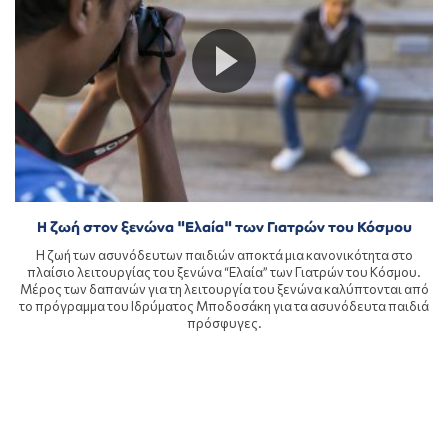
Η ζωή στον ξενώνα "Ελαία" των Γιατρών του Κόσμου
Η ζωή των ασυνόδευτων παιδιών αποκτά μια κανονικότητα στο
πλαίσιο λειτουργίας του ξενώνα “Ελαία” των Γιατρών του Κόσμου.
Μέρος των δαπανών για τη λειτουργία του ξενώνα καλύπτονται από
το πρόγραμμα του Ιδρύματος Μποδοσάκη για τα ασυνόδευτα παιδιά
πρόσφυγες.