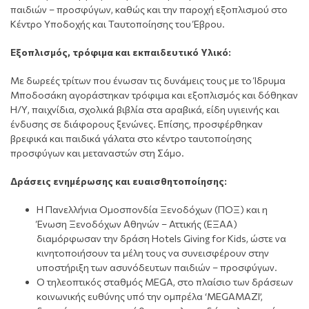
παιδιών – προσφύγων, καθώς και την παροχή εξοπλισμού στο
Κέντρο Υποδοχής και Ταυτοποίησης του Έβρου.
Εξοπλισμός, τρόφιμα και εκπαιδευτικό Υλικό:
Με δωρεές τρίτων που ένωσαν τις δυνάμεις τους με το Ίδρυμα
Μποδοσάκη αγοράστηκαν τρόφιμα και εξοπλισμός και δόθηκαν
Η/Υ, παιχνίδια, σχολικά βιβλία στα αραβικά, είδη υγιεινής και
ένδυσης σε διάφορους ξενώνες. Επίσης, προσφέρθηκαν
βρεφικά και παιδικά γάλατα στο κέντρο ταυτοποίησης
προσφύγων και μεταναστών στη Σάμο.
Δράσεις ενημέρωσης και ευαισθητοποίησης:
Η Πανελλήνια Ομοσπονδία Ξενοδόχων (ΠΟΞ) και η
Ένωση Ξενοδόχων Αθηνών – Αττικής (ΕΞΑΑ)
διαμόρφωσαν την δράση Hotels Giving for Kids, ώστε να
κινητοποιήσουν τα μέλη τους να συνεισφέρουν στην
υποστήριξη των ασυνόδευτων παιδιών – προσφύγων.
Ο τηλεοπτικός σταθμός MEGA, στο πλαίσιο των δράσεων
κοινωνικής ευθύνης υπό την ομπρέλα ‘MEGAΜΑΖΙ’,