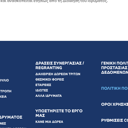
και ανασκοπείται ετησίως από τη Διοίκηση του Ιδρύματος.
ΔΡΑΣΕΙΣ ΣΥΝΕΡΓΑΣΙΑΣ /
ΓΕΝΙΚΗ ΠΟΛΙ
REGRANTING
ΠΡΟΣΤΑΣΙΑΣ
ΔΕΔΟΜΕΝΩ
ΔΙΑΧΕΙΡΙΣΗ ΔΩΡΕΩΝ ΤΡΙΤΩΝ
ΘΕΣΜΙΚΟΙ ΦΟΡΕΙΣ
ΟΥΛΙΟ
ΕΤΑΙΡΕΙΕΣ
ΠΟΛΙΤΙΚΗ Π
ΙΔΙΩΤΕΣ
ΙΤΡΟΠΗ
ΑΛΛΑ ΙΔΡΥΜΑΤΑ
ΧΕΙΑ
ΟΡΟΙ ΧΡΗΣΗ
ΥΠΟΣΤΗΡΙΞΤΕ ΤΟ ΕΡΓΟ
ΜΑΣ
ΙΔΡΥΜΑΤΟΣ
ΡΥΘΜΙΣΕΙΣ 
ΚΑΝΕ ΜΙΑ ΔΩΡΕΑ
ΩΝΕΣ