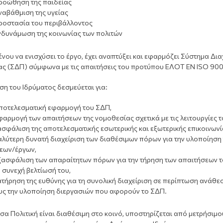
ροώθηση της παιδείας
ναβάθμιση της υγείας
ροστασία του περιβάλλοντος
νδυνάμωση της κοινωνίας των πολιτών
νου να ενισχύσει το έργο, έχει αναπτύξει και εφαρμόζει Σύστημα Δια
ας (ΣΔΠ) σύμφωνα με τις απαιτήσεις του προτύπου ΕΛΟΤ ΕΝ ISO 900
ση του Ιδρύματος δεσμεύεται για:
αποτελεσματική εφαρμογή του ΣΔΠ,
φαρμογή των απαιτήσεων της νομοθεσίας σχετικά με τις λειτουργίες τ
ασφάλιση της αποτελεσματικής εσωτερικής και εξωτερικής επικοινων
αλύτερη δυνατή διαχείριση των διαθέσιμων πόρων για την υλοποίηση
εων/έργων,
ξασφάλιση των απαραίτητων πόρων για την τήρηση των απαιτήσεων 
η συνεχή βελτίωσή του,
ατήρηση της ευθύνης για τη συνολική διαχείριση σε περίπτωση ανάθε
υς την υλοποίηση διεργασιών που αφορούν το ΣΔΠ.
α Πολιτική είναι διαθέσιμη στο κοινό, υποστηρίζεται από μετρήσιμο