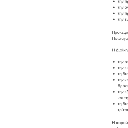
την π
την α
την π
την ε
Προκειμέ
Ποιότητ
Η Διοίκη
την 
την ε
τη δι
την κ
δράσ
την ε
και τ
τη δι
τρίτο
Η παρούσ