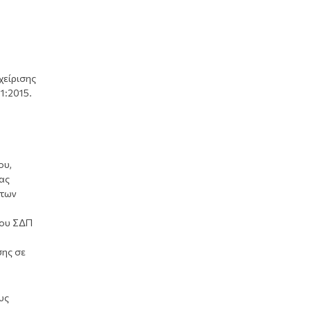
χείρισης
1:2015.
ου,
ίας
 των
του ΣΔΠ
σης σε
υς