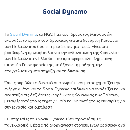
Social Dynamo
Το
Social Dynamo
, το NGO hub του Ιδρύματος Μποδοσάκη,
εκφράζει το όραμα του Ιδρύματος για μία δυναμική Κοινωνία
των Πολιτών που δρα, επηρεάζει, κινητοποιεί. Είναι μια
βραβευμένη πρωτοβουλία για την ενδυνάμωση της Κοινωνίας
των Πολιτών στην Ελλάδα, που προσφέρει ολοκληρωμένη
υποστήριξη σε φορείς της, με άξονες τη μάθηση, την
επαγγελματική υποστήριξη και τη δικτύωση.
Όπως ακριβώς το δυναμό συσσωρεύει και μετασχηματίζει την
ενέργεια, έτσι και το Social Dynamo επιδιώκει να αναδείξει και να
αναπτύξει τις δεξιότητες φορέων της Κοινωνίας των Πολιτών,
μεταφέροντάς τους τεχνογνωσία και δίνοντάς τους ευκαιρίες για
συνεργασία και δικτύωση.
Οι υπηρεσίες του Social Dynamo είναι προσβάσιμες
πανελλαδικά, μέσα από διοργάνωση στοχευμένων δράσεων ανά