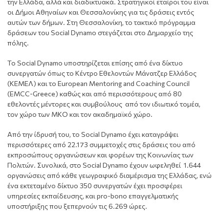
την Ελλάδα, αλλά και διαδικτυακά. Στρατηγικοί εταίροι του είναι
οι Δήμοι Αθηναίων και Θεσσαλονίκης για τις δράσεις εντός
αυτών των δήμων. Στη Θεσσαλονίκη, το τακτικό πρόγραμμα
δράσεων του Social Dynamo στεγάζεται στο Δημαρχείο της
πόλης.
Το Social Dynamo υποστηρίζεται επίσης από ένα δίκτυο
συνεργατών όπως το Κέντρο Εθελοντών Μάνατζερ Ελλάδος
(ΚΕΜΕΛ) και το
European Mentoring and Coaching Council
(EMCC-Greece)
καθώς και από περισσότερους από 80
εθελοντές μέντορες και συμβούλους από τον ιδιωτικό τομέα,
τον χώρο των ΜΚΟ και τον ακαδημαϊκό χώρο.
Από την ίδρυσή του, το Social Dynamo έχει καταγράψει
περισσότερες από 22.173 συμμετοχές στις δράσεις του από
εκπροσώπους οργανώσεων και φορέων της Κοινωνίας των
Πολιτών. Συνολικά, στο Social Dynamo έχουν ωφεληθεί 1.644
οργανώσεις από κάθε γεωγραφικό διαμέρισμα της Ελλάδας, ενώ
ένα εκτεταμένο δίκτυο 350 συνεργατών έχει προσφέρει
υπηρεσίες εκπαίδευσης, και pro-bono επαγγελματικής
υποστήριξης που ξεπερνούν τις 6.269 ώρες.