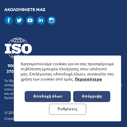
ΑΚΟΛΟΥΘΗΣΤΕ ΜΑΣ
Χρησιμοποιούμε cookies για να σας προσφέρουμε
9001 : 2015
τη βέλτιστη εμπειρία πλοήγησης στον ιστότοπό
37001 : 2025
μας. Επιλέγοντας «Αποδοχή όλων», συναινείτε στη
χρήση των cookies από εμάς.
Περισσότερα
Το Ίδρυμα Μποδοσάκη δεν συμμερίζεται απαραίτητα τις θέσεις και
απόψεις των οργανώσεων που επιλέγει να επιχορηγήσει ή να ενισχύσει με
οποιονδήποτε τρόπο και δεν μπορεί να συναχθεί αποδοχή των θέσεων
και απόψεων αυτών από το Ίδρυμα, ως συνέπεια της κοινωφελούς
Αποδοχή όλων
Απόρριψη
δράσης του.
Ρυθμίσεις
© 2016-2026 Ίδρυμα Μποδοσάκη
Created by
TOOL