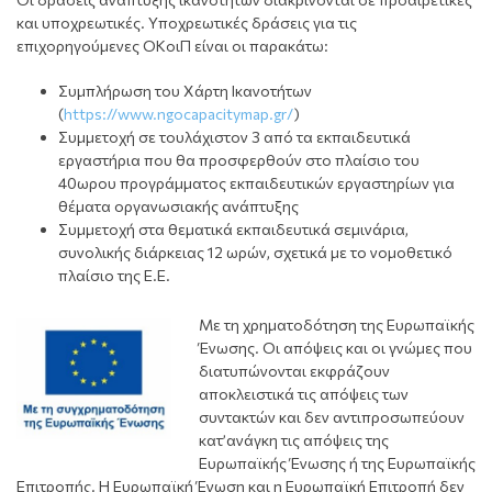
και υποχρεωτικές. Υποχρεωτικές δράσεις για τις
επιχορηγούμενες ΟΚοιΠ είναι οι παρακάτω:
Συμπλήρωση του Χάρτη Ικανοτήτων
(
https://www.ngocapacitymap.gr/
)
Συμμετοχή σε τουλάχιστον 3 από τα εκπαιδευτικά
εργαστήρια που θα προσφερθούν στο πλαίσιο του
40ωρου προγράμματος εκπαιδευτικών εργαστηρίων για
θέματα οργανωσιακής ανάπτυξης
Συμμετοχή στα θεματικά εκπαιδευτικά σεμινάρια,
συνολικής διάρκειας 12 ωρών, σχετικά με το νομοθετικό
πλαίσιο της Ε.Ε.
Με τη χρηματοδότηση της Ευρωπαϊκής
Ένωσης. Οι απόψεις και οι γνώμες που
διατυπώνονται εκφράζουν
αποκλειστικά τις απόψεις των
συντακτών και δεν αντιπροσωπεύουν
κατ’ανάγκη τις απόψεις της
Ευρωπαϊκής Ένωσης ή της Ευρωπαϊκής
Επιτροπής. Η Ευρωπαϊκή Ένωση και η Ευρωπαϊκή Επιτροπή δεν