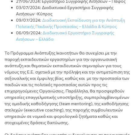
27/06/2024: Εργαστήριο Συγγραφής Αιτήσεων – Πάφος
03/07/2024: Διαδικτυακό Εργαστήριο Συγγραφής
Αιτήσεων -Κύπρος
09/07/2024:
Διαδικτυακή Εκπαίδευση για την Ανάπτυξη
Πολιτικής Παιδικής Προστασίας – Ελλάδα & Κύπρος
06/09/2024:
Διαδικτυακό Εργαστήριο Συγγραφής
Αιτήσεων – Ελλάδα
Το Πρόγραμμα Ανάπτυξης Ικανοτήτων θα συνεχίσει με την
παροχή εκπαιδευτικών εργαστηρίων για την οργανωσιακή
ανάπτυξη και θεματικών εκπαιδευτικών σεμιναρίων για τους
νόμους της Ε.Ε. σχετικά με την πρόληψη και την αντιμετώπιση της
σεξουαλικής και έμφυλης βίας, καθώς και με την προστασία των
παιδιών και τις πολιτικές προστασίας αυτών προς τις
επιχορηγούμενες Οργανώσεις. Παράλληλα, θα προσφερθoύν
υπηρεσίες επαγγελματικής υποστήριξης, συμπεριλαμβανομένων
της ομαδικής καθοδήγησης (team mentoring), της καθοδήγησης
στελεχών (executive coaching), της παροχής συμβουλευτικών
υπηρεσιών σε νομικά και φορολογικά ζητήματα καθώς και
στοχευμένες δράσεις δικτύωσης.
Οι δράσεις ανάπτυξης ικανοτήτων διακρίνονται σε προαιρετικές