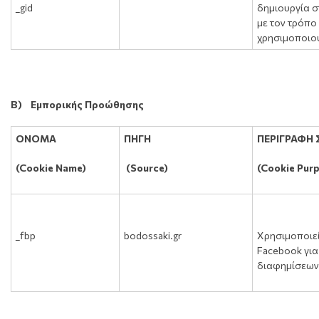
_gid
δημιουργία σ
με τον τρόπο
χρησιμοποιού
Β) Εμπορικής Προώθησης
ΟΝΟΜΑ
ΠΗΓΗ
ΠΕΡΙΓΡΑΦΗ
(Cookie Name)
(Source)
(Cookie Purp
_fbp
bodossaki.gr
Χρησιμοποιεί
Facebook για
διαφημίσεω