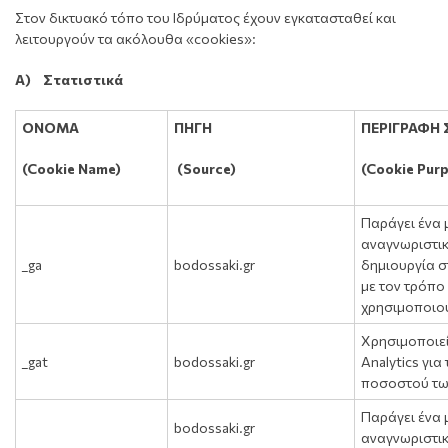
Στον δικτυακό τόπο του Ιδρύματος έχουν εγκατασταθεί και
λειτουργούν τα ακόλουθα «cookies»:
Α) Στατιστικά
ΟΝΟΜΑ
ΠΗΓΗ
ΠΕΡΙΓΡΑΦΗ
(Cookie Name)
(Source)
(Cookie Purp
Παράγει ένα
αναγνωριστικ
_ga
bodossaki.gr
δημιουργία σ
με τον τρόπο
χρησιμοποιού
Χρησιμοποιεί
_gat
bodossaki.gr
Analytics για
ποσοστού τω
Παράγει ένα
bodossaki.gr
αναγνωριστικ