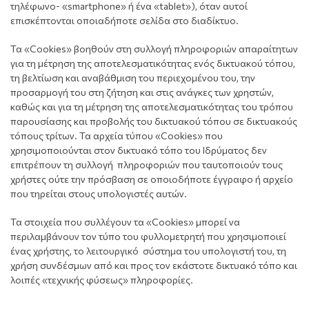
τηλέφωνο- «smartphone» ή ένα «tablet»), όταν αυτοί
επισκέπτονται οποιαδήποτε σελίδα στο διαδίκτυο.
Τα «Cookies» βοηθούν στη συλλογή πληροφοριών απαραίτητων
για τη μέτρηση της αποτελεσματικότητας ενός δικτυακού τόπου,
τη βελτίωση και αναβάθμιση του περιεχομένου του, την
προσαρμογή του στη ζήτηση και στις ανάγκες των χρηστών,
καθώς και για τη μέτρηση της αποτελεσματικότητας του τρόπου
παρουσίασης και προβολής του δικτυακού τόπου σε δικτυακούς
τόπους τρίτων. Τα αρχεία τύπου «Cookies» που
χρησιμοποιούνται στον δικτυακό τόπο του Ιδρύματος δεν
επιτρέπουν τη συλλογή πληροφοριών που ταυτοποιούν τους
χρήστες ούτε την πρόσβαση σε οποιοδήποτε έγγραφο ή αρχείο
που τηρείται στους υπολογιστές αυτών.
Τα στοιχεία που συλλέγουν τα «Cookies» μπορεί να
περιλαμβάνουν τον τύπο του φυλλομετρητή που χρησιμοποιεί
ένας χρήστης, το λειτουργικό σύστημα του υπολογιστή του, τη
χρήση συνδέσμων από και προς τον εκάστοτε δικτυακό τόπο και
λοιπές «τεχνικής φύσεως» πληροφορίες.