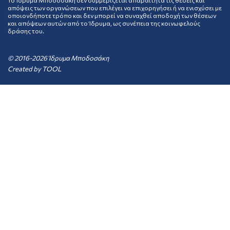
Το Ίδρυμα Μποδοσάκη δεν συμμερίζεται απαραίτητα τις θέσεις και
απόψεις των οργανώσεων που επιλέγει να επιχορηγήσει ή να ενισχύσει με
οποιονδήποτε τρόπο και δεν μπορεί να συναχθεί αποδοχή των θέσεων
και απόψεων αυτών από το Ίδρυμα, ως συνέπεια της κοινωφελούς
δράσης του.
© 2016-2026 Ίδρυμα Μποδοσάκη
Created by
TOOL