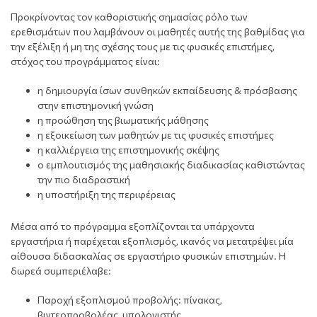
Προκρίνοντας τον καθοριστικής σημασίας ρόλο των
ερεθισμάτων που λαμβάνουν οι μαθητές αυτής της βαθμίδας για
την εξέλιξη ή μη της σχέσης τους με τις φυσικές επιστήμες,
στόχος του προγράμματος είναι:
η δημιουργία ίσων συνθηκών εκπαίδευσης & πρόσβασης
στην επιστημονική γνώση
η προώθηση της βιωματικής μάθησης
η εξοικείωση των μαθητών με τις φυσικές επιστήμες
η καλλιέργεια της επιστημονικής σκέψης
ο εμπλουτισμός της μαθησιακής διαδικασίας καθιστώντας
την πιο διαδραστική
η υποστήριξη της περιφέρειας
Μέσα από το πρόγραμμα εξοπλίζονται τα υπάρχοντα
εργαστήρια ή παρέχεται εξοπλισμός, ικανός να μετατρέψει μία
αίθουσα διδασκαλίας σε εργαστήριο φυσικών επιστημών. Η
δωρεά συμπεριέλαβε:
Παροχή εξοπλισμού προβολής: πίνακας,
βιντεοπροβολέας, υπολογιστής