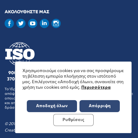
ΑΚΟΛΟΥΘΗΣΤΕ ΜΑΣ
Χρησιμοποιούμε cookies για να σας προσφέρουμε
9001 : 2015
τη βέλτιστη εμπειρία πλοήγησης στον ιστότοπό
37001 : 2025
μας. Επιλέγοντας «Αποδοχή όλων», συναινείτε στη
χρήση των cookies από εμάς.
Περισσότερα
Το Ίδρυμα Μποδοσάκη δεν συμμερίζεται απαραίτητα τις θέσεις και
απόψεις των οργανώσεων που επιλέγει να επιχορηγήσει ή να ενισχύσει με
οποιονδήποτε τρόπο και δεν μπορεί να συναχθεί αποδοχή των θέσεων
και απόψεων αυτών από το Ίδρυμα, ως συνέπεια της κοινωφελούς
Αποδοχή όλων
Απόρριψη
δράσης του.
Ρυθμίσεις
© 2016-2026 Ίδρυμα Μποδοσάκη
Created by
TOOL