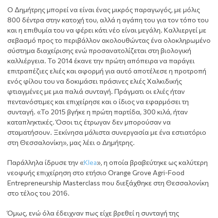
Ο Δημήτρης μπορεί να είναι ένας μικρός παραγωγός, με μόλις
800 δέντρα στην κατοχή του, αλλά η αγάπη του για τον τόπο του
και η επιθυμία του να φέρει κάτι νέο είναι μεγάλη. Καλλιεργεί με
σεβασμό προς το περιβάλλον ακολουθώντας ένα ολοκληρωμένο
σύστημα διαχείρισης ενώ προσανατολίζεται στη βιολογική
καλλιέργεια. Το 2014 έκανε την πρώτη απόπειρα να παράγει
επιτραπέζιες ελιές και αφορμή για αυτό αποτέλεσε η προτροπή
ενός φίλου του να δοκιμάσει πράσινες ελιές Χαλκιδικής
φτιαγμένες με μια παλιά συνταγή. Πράγματι οι ελιές ήταν
πεντανόστιμες και επιχείρησε και ο ίδιος να εφαρμόσει τη
συνταγή. «Το 2015 βγήκε η πρώτη παρτίδα, 300 κιλά, ήταν
καταπληκτικές. Όσοι τις έτρωγαν δεν μπορούσαν να
σταματήσουν. Ξεκίνησα μάλιστα συνεργασία με ένα εστιατόριο
στη Θεσσαλονίκη», μας λέει ο Δημήτρης.
Παράλληλα ίδρυσε την «
Klea
», η οποία βραβεύτηκε ως καλύτερη
νεοφυής επιχείρηση στο ετήσιο Orange Grove Agri-Food
Entrepreneurship Masterclass που διεξάχθηκε στη Θεσσαλονίκη
στο τέλος του 2016.
Όμως, ενώ όλα έδειχναν πως είχε βρεθεί η συνταγή της