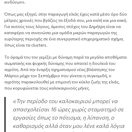
κινδύνων».
Όπως μας εξηγεί, στην παραγωγή ελιάς έχεις κατά μέσο όρο δύο
μέτριες χρονιές που βγάζεις τα έξοδά σου, μια καλή και μια κακή.
Για αυτούς τους λόγους, άμεσος στόχος του Δημήτρη είναι να
καταφέρει να συνενώσει μια ομάδα μικρών παραγωγών της
ευρύτερης περιοχής σε ένα συνεργατικό επιχειρηματικό σχήμα,
όπως είναι τα clusters.
Το όραμά του τον γεμίζει με δύναμη παρά τα μεγάλα αποθέματα
σωματικής και ψυχικής δύναμης που απαιτεί η δουλειά του
αγρότη. Από την έναρξη σχηματισμού νέας βλάστησης τον
Μάρτιο μέχρι τον Σεπτέμβριο που γίνεται η συγκομιδή, ο
αγρότης παρακολουθεί με επιμονή τον κύκλο ζωής της ελιάς,
που κορυφώνεται τους καλοκαιρινούς μήνες.
«Την περίοδο του καλοκαιριού μπορεί να
απασχολείσαι 16 ώρες χωρίς σταματημό σε
εργασίες όπως το πότισμα, η λίπανση, ο
καθαρισμός αλλά όταν μου λένε καλά λόγια