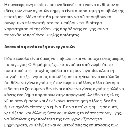
Η συγκεκριμένη περίπτωση αναδεικνύει ότι για να ανθίσουν οι
ιδέες των νέων αγροτών σήμερα είναι απαραίτητη η συμβολή της
επιστήμης. Μόνο τότε θα μπορέσουν να αξιοποιηθούν τα
συγκριτικά πλεονεκτήματα που κρύβουν τα ιδιαίτερα
χαρακτηριστικά της ελληνικής παράδοσης και γης και να
παραχθούν προϊόντα υψηλής ποιότητας.
Αναγκαία η ανάπτυξη συνεργασιών
Πόσο εύκολο είναι όμως να επιβιώσει και να πετύχει ένας μικρός
παραγωγός; Ο Δημήτρης έχει κατανοήσει από νωρίς ότι το
συστατικό της επιτυχίας κρύβεται στη συνεργασία. «Από τη
στιγμή που ξεκίνησα τις σπουδές μου στη γεωπονία κατάλαβα
ότι θέλω να γίνω αγρότης, ήταν έμφυτο μάλλον, αλλά σύντομα
είδα ότι το ζητούμενο δεν είναι απλώς να γίνεις αγρότης αλλά να
κάνεις ένα βήμα παραπάνω στην παραγωγή. Αν έδινα τις ελιές
χύμα στον έμπορο και δεν έκανα μεταποίηση ο ίδιος, δεν θα
έμενε σχεδόν τίποτα για εμένα. Για να πετύχεις όμως σε αυτό,
χρειάζεσαι και άλλους ώστε να μειώσεις το κόστος παραγωγής,
να βελτιώσεις την ποιότητα της εκσυγχρονίζοντας τα
μηχανήματα, να ελέγξεις και να μετριάσεις τις επιπτώσεις των