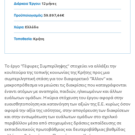
12 μήνες
Διάρκεια Έργου:
59.897,44€
Προϋπολογισμός:
Ελλάδα
Χώρα:
Κρήτη
Τοποθεσία:
Το έργο “Γέφυρες Συμπερίληψης” στοχεύει να αλλάξει την
κουλτούρα της τοπικής κοινωνίας της Κρήτης προς μια
συμπεριληπτική στάση για τον διαφορετικό “Άλλον” και
μακροπρόθεσμα να μειώσει τις διακρίσεις που καταγράφονται
έναντι ατόμων με αναπηρία, παιδιών, ηλικιωμένων και άλλων
ευάλωτων ομάδων. Η κύρια στόχευση του έργου αφορά στην
ευαισθητοποίηση και κατανόηση των αξιών της Ε.Ε. κυρίως όσον
αφορά την αξία της ισότητας, στην απαγόρευση των διακρίσεων
και στην ενσωμάτωση των ευάλωτων ομάδων στο σχολικό
περιβάλλον μέσα από στοχευμένες δράσεις εκπαίδευσης σε
εκπαιδευτικούς πρωτοβάθμιας και δευτεροβάθμιας βαθμίδας