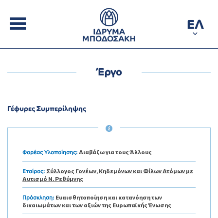
ΕΛ
Έργο
Γέφυρες Συμπερίληψης
Διαβάζω για τους Άλλους
Φορέας Υλοποίησης:
Σύλλογος Γονέων, Κηδεμόνων και Φίλων Ατόμων με
Εταίρος:
Αυτισμό Ν. Ρεθύμνης
Ευαισθητοποίηση και κατανόηση των
Πρόσκληση:
δικαιωμάτων και των αξιών της Ευρωπαϊκής Ένωσης