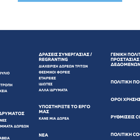
ΔΡΑΣΕΙΣ ΣΥΝΕΡΓΑΣΙΑΣ /
ΓΕΝΙΚΗ ΠΟΛΙ
REGRANTING
ΠΡΟΣΤΑΣΙΑΣ
ΔΕΔΟΜΕΝΩ
ΔΙΑΧΕΙΡΙΣΗ ΔΩΡΕΩΝ ΤΡΙΤΩΝ
ΘΕΣΜΙΚΟΙ ΦΟΡΕΙΣ
ΟΥΛΙΟ
ΕΤΑΙΡΕΙΕΣ
ΠΟΛΙΤΙΚΗ Π
ΙΔΙΩΤΕΣ
ΙΤΡΟΠΗ
ΑΛΛΑ ΙΔΡΥΜΑΤΑ
ΧΕΙΑ
ΟΡΟΙ ΧΡΗΣΗ
ΥΠΟΣΤΗΡΙΞΤΕ ΤΟ ΕΡΓΟ
ΜΑΣ
ΙΔΡΥΜΑΤΟΣ
ΡΥΘΜΙΣΕΙΣ 
ΚΑΝΕ ΜΙΑ ΔΩΡΕΑ
ΩΝΕΣ
ΑΜΜΑΤΑ ΔΩΡΕΩΝ
ΠΟΛΙΤΙΚΗ C
ΝΕΑ
ΑΒΕΙΑ