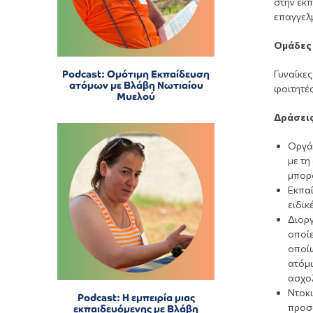
στην εκ
επαγγελ
Ομάδες 
Podcast: Ομότιμη Εκπαίδευση
Γυναίκες
ατόμων με Βλάβη Νωτιαίου
φοιτητές
Μυελού
Δράσεις
Οργά
με τη
μπορο
Εκπαί
ειδικ
Διοργ
οποίε
οποίω
ατόμω
ασχο
Ντοκι
Podcast: Η εμπειρία μιας
προσ
εκπαιδευόμενης με Βλάβη