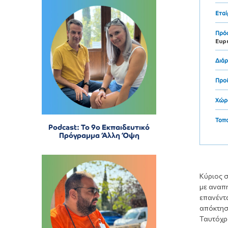
Εταί
Πρό
Ευρ
Διάρ
Προ
Χώρ
Τοπ
Podcast: Το 9ο Εκπαιδευτικό
Πρόγραμμα Άλλη Όψη
Κύριος 
με αναπη
επανέντα
απόκτηση
Ταυτόχρο