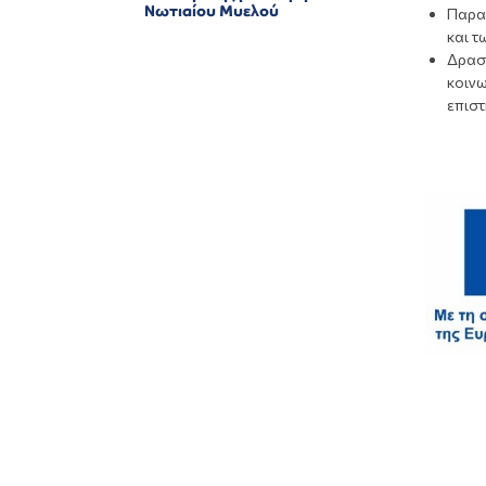
Νωτιαίου Μυελού
Παρα
και τ
Δρασ
κοινω
επισ