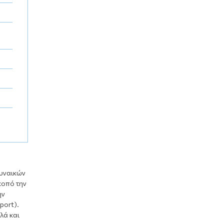
γυναικών
κοπό την
ην
port).
λά και