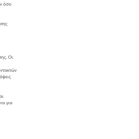
ών όσο
υσης
ης. Οι
υντακτών
όψεις
αι
οι για