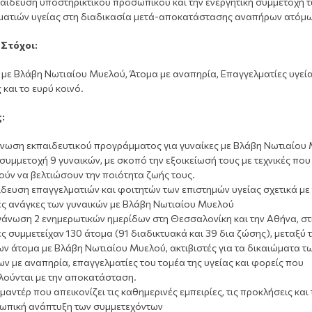
παίδευση υποστηρικτικού προσωπικού και την ενεργητική συμμετοχή 
ματιών υγείας στη διαδικασία μετά-αποκατάστασης αναπήρων ατόμω
Στόχοι:
 με Βλάβη Νωτιαίου Μυελού, Άτομα με αναπηρία, Επαγγελματίες υγεία
 και το ευρύ κοινό.
:
νωση εκπαιδευτικού προγράμματος για γυναίκες με Βλάβη Νωτιαίου
 συμμετοχή 9 γυναικών, με σκοπό την εξοικείωσή τους με τεχνικές που
ύν να βελτιώσουν την ποιότητα ζωής τους.
δευση επαγγελματιών και φοιτητών των επιστημών υγείας σχετικά με 
ές ανάγκες των γυναικών με Βλάβη Νωτιαίου Μυελού
άνωση 2 ενημερωτικών ημερίδων στη Θεσσαλονίκη και την Αθήνα, στ
ς συμμετείχαν 130 άτομα (91 διαδικτυακά και 39 δια ζώσης), μεταξύ 
ν άτομα με Βλάβη Νωτιαίου Μυελού, ακτιβιστές για τα δικαιώματα τ
ν με αναπηρία, επαγγελματίες του τομέα της υγείας και φορείς που
λούνται με την αποκατάσταση.
μαντέρ που απεικονίζει τις καθημερινές εμπειρίες, τις προκλήσεις και 
ωπική ανάπτυξη των συμμετεχόντων