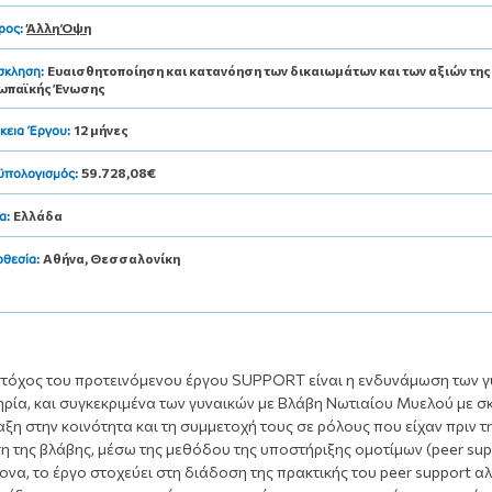
Άλλη Όψη
ρος:
Ευαισθητοποίηση και κατανόηση των δικαιωμάτων και των αξιών της
σκληση:
ωπαϊκής Ένωσης
12 μήνες
κεια Έργου:
59.728,08€
ϋπολογισμός:
Ελλάδα
α:
Αθήνα, Θεσσαλονίκη
οθεσία:
στόχος του προτεινόμενου έργου SUPPORT είναι η ενδυνάμωση των 
ρία, και συγκεκριμένα των γυναικών με Βλάβη Νωτιαίου Μυελού με σ
ξη στην κοινότητα και τη συμμετοχή τους σε ρόλους που είχαν πριν τ
 της βλάβης, μέσω της μεθόδου της υποστήριξης ομοτίμων (peer sup
να, το έργο στοχεύει στη διάδοση της πρακτικής του peer support αλ