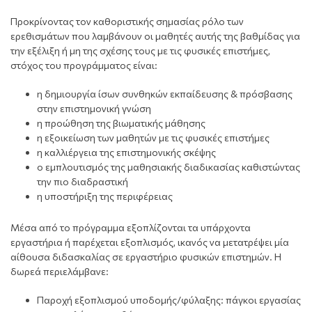
Προκρίνοντας τον καθοριστικής σημασίας ρόλο των
ερεθισμάτων που λαμβάνουν οι μαθητές αυτής της βαθμίδας για
την εξέλιξη ή μη της σχέσης τους με τις φυσικές επιστήμες,
στόχος του προγράμματος είναι:
η δημιουργία ίσων συνθηκών εκπαίδευσης & πρόσβασης
στην επιστημονική γνώση
η προώθηση της βιωματικής μάθησης
η εξοικείωση των μαθητών με τις φυσικές επιστήμες
η καλλιέργεια της επιστημονικής σκέψης
ο εμπλουτισμός της μαθησιακής διαδικασίας καθιστώντας
την πιο διαδραστική
η υποστήριξη της περιφέρειας
Μέσα από το πρόγραμμα εξοπλίζονται τα υπάρχοντα
εργαστήρια ή παρέχεται εξοπλισμός, ικανός να μετατρέψει μία
αίθουσα διδασκαλίας σε εργαστήριο φυσικών επιστημών. Η
δωρεά
π
εριελάμβανε
:
Παροχή εξοπλισμού υποδομής/φύλαξης: πάγκοι εργασίας