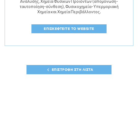
Ανάλυσης, Χημεία Φυσικών Προϊόντων (απομόνωση-
ταυτοποίηση-σύνθεση), Φυσικοχημεία-Υπερμοριακή
Χημεία και Χημεία Περιβάλλοντος.
ΕΠΙΣΚΕΦΤΕΙΤΕ ΤΟ WEBSITE
ΕΠΙΣΤΡΟΦΗ ΣΤΗ ΛΙΣΤΑ