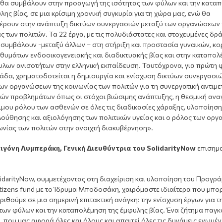
 θα συμβάλουν στην προαγωγή της ισότητας των φύλων και την κατα
λης βίας, σε μια κρίσιμη χρονική συγκυρία για τη χώρα μας, ενώ θα
έρουν στην ανάπτυξη δικτύων συνεργασιών μεταξύ των οργανώσεων 
ς των πολιτών. Τα 22 έργα, με τις πολυδιάστατες και στοχευμένες δρ
 συμβάλουν -μεταξύ άλλων – στη στήριξη και προστασία γυναικών, κο
 θυμάτων ενδοοικογενειακής και διαδικτυακής βίας και στην καταπο
υλων ανισοτήτων στην ελληνική εκπαίδευση. Ταυτόχρονα, για πρώτη
άδα, χρηματοδοτείται η δημιουργία και ενίσχυση δικτύων συνεργασι
ων οργανώσεων της κοινωνίας των πολιτών για τη συνεργατική αντιμ
κών προβλημάτων όπως οι στόχοι βιώσιμης ανάπτυξης, η θεσμική αν
ιμου ρόλου των ασθενών σε όλες τις διαδικασίες χάραξης, υλοποίηση
ούθησης και αξιολόγησης των πολιτικών υγείας και ο ρόλος των ορ
ωνίας των πολιτών στην ανοιχτή διακυβέρνηση».
ιγόνη Λυμπεράκη, Γενική Διευθύντρια του
SolidarityNow
επισημα
idarityNow, συμμετέχοντας στη διαχείριση και υλοποίηση του Προγρ
itizens fund με το Ίδρυμα Μποδοσάκη, χαιρόμαστε ιδιαίτερα που μπο
ιθούμε σε μια σημερινή επιτακτική ανάγκη: την ενίσχυση έργων για τ
 των φύλων και την καταπολέμηση της έμφυλης βίας. Ένα ζήτημα παγ
, που μας αφορά όλες και όλους και απαιτεί όλες τις δυνάμεις ενωμέν