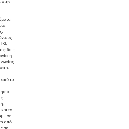
ί στην
θύματα
σία,
ς,
όνιους
ΤΚΙ,
ις ίδιες
γία, η
ινωνίας
ματα.
, από τα
,
νησιά
ς,
ή,
 και το
νάμωση
τά από
υς σε