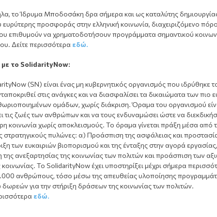
λα, το Ίδρυμα Μποδοσάκη δρα σήμερα και ως καταλύτης δημιουργία
υ ευρύτερης προσφοράς στην ελληνική κοινωνία, διαχειριζόμενο πόρ
που επιθυμούν να χρηματοδοτήσουν προγράμματα σημαντικού κοινων
που. Δείτε περισσότερα
εδώ.
 με το SolidarityNow:
arityNow (SN) είναι ένας μη κυβερνητικός οργανισμός που ιδρύθηκε τ
νταποκριθεί στις ανάγκες και να διασφαλίσει τα δικαιώματα των πιο
ιθωριοποιημένων ομάδων, χωρίς διάκριση. Όραμα του οργανισμού είν
ι τις ζωές των ανθρώπων και να τους ενδυναμώσει ώστε να διεκδική
ρη κοινωνία χωρίς αποκλεισμούς. Το όραμα γίνεται πράξη μέσα από τ
ς στρατηγικούς πυλώνες: α) Προάσπιση της ασφάλειας και προστασία
ξη των ευκαιριών βιοπορισμού και της ένταξης στην αγορά εργασίας,
 της ανεξαρτησίας της κοινωνίας των πολιτών και προάσπιση των αξι
 κοινωνίας. Το SolidarityNow έχει υποστηρίξει μέχρι σήμερα περισσό
.000 ανθρώπους, τόσο μέσω της απευθείας υλοποίησης προγραμμά
 δωρεών για την στήριξη δράσεων της κοινωνίας των πολιτών.
ερισσότερα
εδώ.