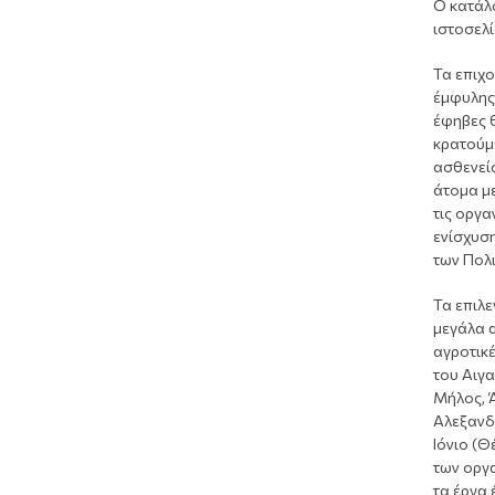
Ο κατάλο
ιστοσελ
Τα επιχ
έμφυλης 
έφηβες θ
κρατούμ
ασθενεί
άτομα με
τις οργα
ενίσχυσ
των Πολ
Τα επιλε
μεγάλα α
αγροτικέ
του Αιγα
Μήλος, 
Αλεξανδρ
Ιόνιο (Θ
των οργ
τα έργα 