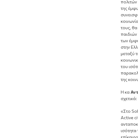
πολιτών
της έμφυ
συνεισφ
κοινωνία
τους, θα
παιδιών
των έμφ
στην Ελλ
μεταξύ τ
κοινωνι
του ισότ
παρακολ
της κοιν
Η κα
Αντ
σχετικά:
«Στο Sol
Active c
ανταποκρ
ισότητα
επίκαιρο