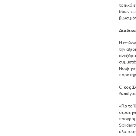
τοπικό 
ίδιων τ
βιωσιμό
Διαδικα
Η επιλογ
την αξιο
ανεξάρτη
συμμετέχ
Νορβηγί
παρατηρ
Ο
κος Σ
fund
για
«Για το
στρατηγ
προγράμμ
Solidari
υλοποιηθ