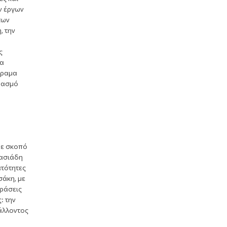
ν έργων
των
, την
ς
ια
όραμα
εβασμό
με σκοπό
ασιάδη
ατότητες
σάκη, με
δράσεις
: την
βάλλοντος