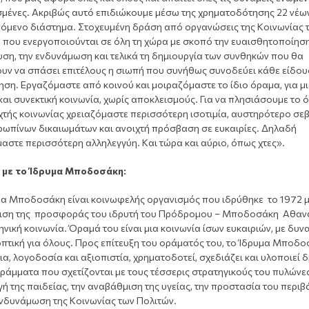
σμένες. Ακριβώς αυτό επιδιώκουμε μέσω της χρηματοδότησης 22 νέω
επόμενο διάστημα. Στοχευμένη δράση από οργανώσεις της Κοινωνίας 
 που ενεργοποιούνται σε όλη τη χώρα με σκοπό την ευαισθητοποίηση
ση, την ενδυνάμωση και τελικά τη δημιουργία των συνθηκών που θα
ουν να σπάσει επιτέλους η σιωπή που συνήθως συνοδεύει κάθε είδου
ση. Εργαζόμαστε από κοινού και μοιραζόμαστε το ίδιο όραμα, για μ
και συνεκτική κοινωνία, χωρίς αποκλεισμούς. Για να πλησιάσουμε το 
ιχτής κοινωνίας χρειαζόμαστε περισσότερη ισοτιμία, αυστηρότερο σ
ρωπίνων δικαιωμάτων και ανοιχτή πρόσβαση σε ευκαιρίες. Δηλαδή
αστε περισσότερη αλληλεγγύη. Και τώρα και αύριο, όπως χτες».
 με το Ίδρυμα Μποδοσάκη:
μα Μποδοσάκη είναι κοινωφελής οργανισμός που ιδρύθηκε το 1972 
χιση της προσφοράς του ιδρυτή του Πρόδρομου – Μποδοσάκη Αθαν
ηνική κοινωνία. Όραμά του είναι μια κοινωνία ίσων ευκαιριών, με δυν
πτική για όλους. Προς επίτευξη του οράματός του, το Ίδρυμα Μποδο
α, λογοδοσία και αξιοπιστία, χρηματοδοτεί, σχεδιάζει και υλοποιεί 
ράμματα που σχετίζονται με τους τέσσερις στρατηγικούς του πυλώνες
 της παιδείας, την αναβάθμιση της υγείας, την προστασία του περι
ενδυνάμωση της Κοινωνίας των Πολιτών.