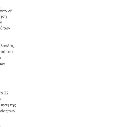
ινώνουν
γηση
ην
ξύ των
σλανδία,
μού του
α
των
κά 22
ο
μηση της
νίας των