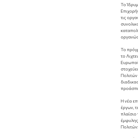
Το Ίδρυμ
Επιχορήγ
τις οργα
συνολικο
καταπολ
οργανώσ
Το πρόγρ
το Λιχτε
Ευρωπαϊ
στοχεύει
Πολιτών
διαδικασ
προάσπι
Η νέα επ
έργων, 
πλαίσιο
έμφυλης
Πολιτών