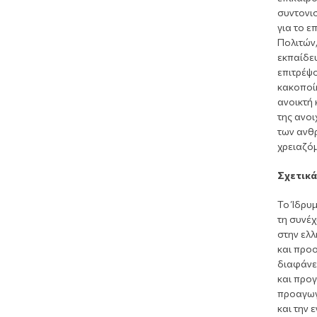
συντονι
για το 
Πολιτών,
εκπαίδευ
επιτρέψ
κακοποίη
ανοικτή 
της ανο
των ανθ
χρειαζόμ
Σχετικά
Το Ίδρυ
τη συνέ
στην ελλ
και προο
διαφάνει
και προγ
προαγωγή
και την 