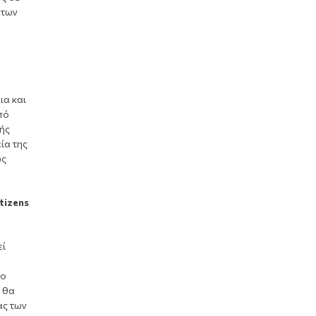
 των
ια και
πό
ής
ία της
ως
tizens
εί
το
υ θα
ας των