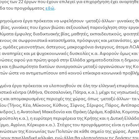
γος των 22 έργων που έχουν επιλεγεί για επιχορήγηση έχει αναρτηθε
ίδα του προγράμματος
εδώ
.
ορηγούμενα έργα πρόκειται να ωφελήσουν -μεταξύ άλλων- γυναίκες 
βίας, γυναίκες που έχουν βιώσει σεξουαλική παρενόχληση στην εργα
ύματα έμφυλης διαδικτυακής βίας, μαθητές, εκπαιδευτικούς, φοιτητέ
ενους σε σωφρονιστικά καταστήματα, πρόσφυγες και μετανάστες, χρ
ς, ομάδες μειονοτήτων, άστεγους, μακροχρόνια άνεργους, άτομα ΛΟΑ
 αναπηρίες και με ψυχοκοινωνικές δυσκολίες κ.α. Αφορούν όμως και τ
νώσεις αφού για πρώτη φορά στην Ελλάδα χρηματοδοτείται η δημιουρ
η και η βιωσιμότητα δικτύων συνεργασιών μεταξύ οργανώσεων της Κο
ιτών ώστε να αντιμετωπίσουν από κοινού επίκαιρα κοινωνικά προβλή
γμένα έργα πρόκειται να υλοποιηθούν σε όλη την ελληνική επικράτεια
στικά κέντρα (Αθήνα, Θεσσαλονίκη, Πάτρα, κ.α.), μέχρι τις νησιωτικές
ς και απομακρυσμένες περιοχές της χώρας, όπως -μεταξύ άλλων- τα 
ίου (Τήνος, Κέα, Μύκονος, Κύθνος, Σίφνος, Σέριφος, Πάρος, Αντίπαρο
Άνδρος), η Ανατολική Μακεδονία και Θράκη (Δράμα, Καβάλα, Κομοτην
ούπολη κ.α.), η ευρύτερη περιφέρεια της Κρήτης και η Δυτική Ελλάδα
έρμο, Αγρίνιο, Κέρκυρα κ.α.). Στόχος του προγράμματος είναι η ενδυ
ανώσεων της Κοινωνίας των Πολιτών σε κάθε σημείο της χώρας. Αρκε
έχουν πανελλαδική κάλυψη, ενώ άλλα θα υλοποιήσουν τις δράσεις το