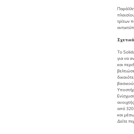
Παράλλη
πλαισίο
τρίτων 
αντικτύ
Σχετικά
Το Solid
για να α
και περ
βελτιώσε
δικαιότε
βασικού
Υποστήρι
Ενίσχυση
ανοιχτής
από 320
και μέσω
Δείτε π