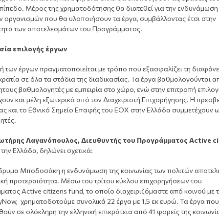
επίπεδο. Μέρος της χρηματοδότησης θα διατεθεί για την ενδυνάμωση
ων οργανισμών που θα υλοποιήσουν τα έργα, συμβάλλοντας έτσι στην
τητα των αποτελεσμάτων του Προγράμματος.
σία επιλογής έργων
ή των έργων πραγματοποιείται με τρόπο που εξασφαλίζει τη διαφάνε
κρατία σε όλα τα στάδια της διαδικασίας. Τα έργα βαθμολογούνται α
τους βαθμολογητές με εμπειρία στο χώρο, ενώ στην επιτροπή επιλογ
ουν και μέλη εξωτερικά από τον Διαχειριστή Επιχορήγησης. Η πρεσβε
ας και το Εθνικό Σημείο Επαφής του ΕΟΧ στην Ελλάδα συμμετέχουν 
ητές.
ωτήρης Λαγανόπουλος, Διευθυντής του Προγράμματος Active ci
 την Ελλάδα, δηλώνει σχετικά:
 Ίδρυμα Μποδοσάκη η ενδυνάμωση της κοινωνίας των πολιτών αποτελ
ική προτεραιότητα. Μέσω του τρίτου κύκλου επιχορηγήσεων του
ατος Active citizens fund, το οποίο διαχειριζόμαστε από κοινού με 
tyNow, χρηματοδοτούμε συνολικά 22 έργα με 1,5 εκ ευρώ. Τα έργα πο
ούν σε ολόκληρη την ελληνική επικράτεια από 41 φορείς της κοινωνί