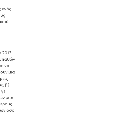
ς ενός
ους
ικού
ο 2013
 ευπαθών
αι να
σουν μια
ρεις
ς, β)
 γ)
ών μιας
τερους
των όσο