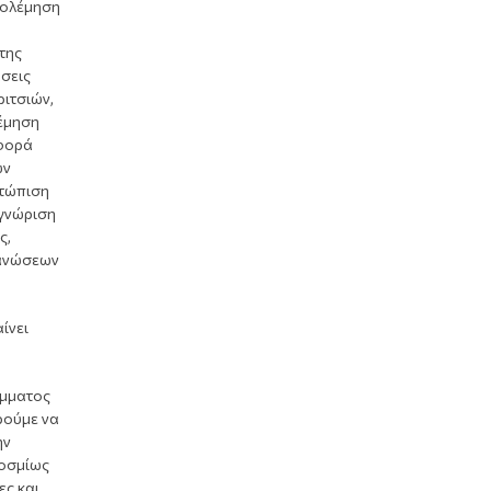
πολέμηση
της
άσεις
ριτσιών,
λέμηση
 φορά
ών
ετώπιση
αγνώριση
ς,
γανώσεων
ίνει
άμματος
ρούμε να
ην
κοσμίως
ες και