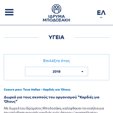
ΕΛ
ΥΓΕΙΑ
Επιλέξτε έτος
2018
Coeurs pour Tous Hellas – Καρδιές για Όλους
Δωρεά για τους σκοπούς του οργανισμού “Καρδιές για
Όλους”
Με δωρεά του Ιδρύματος Μποδοσάκη, καλύφθηκαν τα νοσήλια για
την επέμβαση ανοιχτής καρδιάς ενός άπορου / ανασφάλιστου