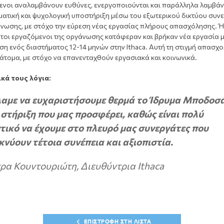
ενοι αναλαμβάνουν ευθύνες, ενεργοποιούνται και παράλληλα λαμβά
ματική και ψυχολογική υποστήριξη μέσω του εξωτερικού δικτύου συν
άνωσης, με στόχο την εύρεση νέας εργασίας πλήρους απασχόλησης. Ή
τοι εργαζόμενοι της οργάνωσης κατάφεραν και βρήκαν νέα εργασία μ
η ενός διαστήματος 12-14 μηνών στην Ithaca. Αυτή τη στιγμή απασχ
άτομα, με στόχο να επανενταχθούν εργασιακά και κοινωνικά.
ικά τους λόγια:
λαμε να ευχαριστήσουμε θερμά το Ίδρυμα Μποδοσ
 στήριξη που μας προσφέρει, καθώς είναι πολύ
τικό να έχουμε στο πλευρό μας συνεργάτες που
κνύουν τέτοια συνέπεια και αξιοπιστία.
ρα Κουντουριώτη, Διευθύντρια Ithaca
ΕΠΙΣΤΡΟΦΗ ΣΤΗ ΛΙΣΤΑ