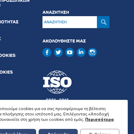
 ΠΡΟΣΩΠΙΚΩΝ
Ν
ΑΝΑΖΗΤΗΣΗ
ΑΝΑΖΉΤ
ΟΙΟΤΗΤΑΣ
Σ
ΑΚΟΛΟΥΘΗΣΤΕ ΜΑΣ
COOKIES
OOKIES
9001 : 2015
37001 : 2025
ποιούμε cookies για να σας προσφέρουμε τη βέλτιστη
α πλοήγησης στον ιστότοπό μας. Επιλέγοντας «Αποδοχή
συναινείτε στη χρήση των cookies από εμάς.
Περισσότερα