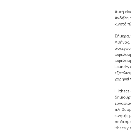
Αυτή είν
Ανδήλη,
κινητό π
Σήμερα, 
Αθήνας,
άστεγους
ωφελούμ
ωφελούμ
Laundry 
εξοπλισμ
χορηγεί
Η Ithaca
δημιουρ
εργασία
πληθυσμι
κινητής 
σε άτομ
Ithaca γ