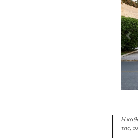
Η καθα
της, σ