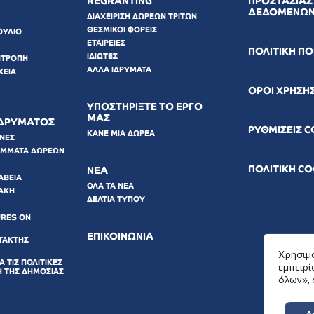
REGRANTING
ΠΡΟΣΤΑΣΙΑΣ
ΔΕΔΟΜΕΝΩ
ΔΙΑΧΕΙΡΙΣΗ ΔΩΡΕΩΝ ΤΡΙΤΩΝ
ΘΕΣΜΙΚΟΙ ΦΟΡΕΙΣ
ΟΥΛΙΟ
ΕΤΑΙΡΕΙΕΣ
ΠΟΛΙΤΙΚΗ Π
ΙΔΙΩΤΕΣ
ΙΤΡΟΠΗ
ΑΛΛΑ ΙΔΡΥΜΑΤΑ
ΧΕΙΑ
ΟΡΟΙ ΧΡΗΣΗ
ΥΠΟΣΤΗΡΙΞΤΕ ΤΟ ΕΡΓΟ
ΜΑΣ
ΙΔΡΥΜΑΤΟΣ
ΡΥΘΜΙΣΕΙΣ 
ΚΑΝΕ ΜΙΑ ΔΩΡΕΑ
ΩΝΕΣ
ΑΜΜΑΤΑ ΔΩΡΕΩΝ
ΠΟΛΙΤΙΚΗ C
ΝΕΑ
ΑΒΕΙΑ
ΟΛΑ ΤΑ ΝΕΑ
ΑΚΗ
ΔΕΛΤΙΑ ΤΥΠΟΥ
URES ON
ΕΠΙΚΟΙΝΩΝΙΑ
ΤΑΚΤΗΣ
Χρησιμο
Α ΤΙΣ ΠΟΛΙΤΙΚΕΣ
εμπειρί
Η ΤΗΣ ΔΗΜΟΣΙΑΣ
όλων», 