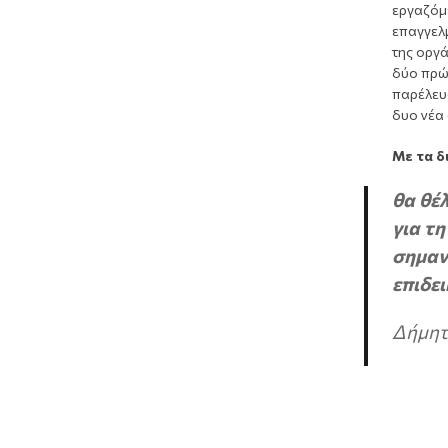
εργαζόμ
επαγγελ
της οργ
δύο πρώ
παρέλευσ
δυο νέα 
Με τα δ
θα θέ
για τη
σημαν
επιδει
Δήμητ