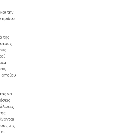
και την
ο πρώτο
ά της
 στους
τους
κοί
haca
αν,
υ οποίου
τας να
έσεις
υάλωτες
της
ίνονται
ους της
 οι