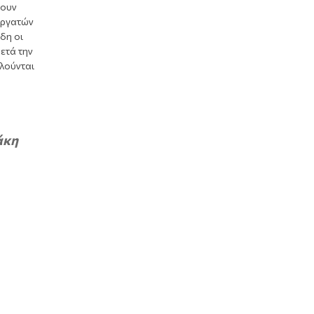
νουν
εργατών
δη οι
ετά την
ολούνται
άκη