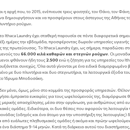
αι η αρχή που, το 2015, ενέπνευσε τρεις φοιτητές, τον Θάνο, τον Φάνη 
 να δημιουργήσουν και να προσφέρουν στους άστεγους της Αθήνας τ
λυντήριο ρούχων.
το Ithaca Laundry έχει σταθερή παρουσία σε πέντε διαφορετικά σημει
 έξι ημέρες την εβδομάδα, προσφέροντας δωρεάν υπηρεσίες υγιεινής
 της πρωτεύουσας. Το Ithaca Laundry έχει, ως σήμερα, παραδώσει σ
ενούς του
66.000 κιλά καθαρών και στεγνών ρούχων
. Οι μοναδι
ενοι φθάνουν ήδη τους
2.500
ενώ η ζήτηση για τις υπηρεσίες του It
αυξάνεται συνεχώς. Όλα αυτά γίνονται με ένα ειδικά διαμορφωμένο β
ένο με δυο πλυντήρια και δυο στεγνωτήρια, τα λειτουργικά έξοδα το
 το Ίδρυμα Μποδοσάκη.
 δεν μένει, όμως, μόνο στο κομμάτι της προσφοράς υπηρεσιών. Θέλον
γήσει έμπρακτα ευκαιρίες για τους ωφελούμενούς της, διαμόρφωσε θ
ς μερικής απασχόλησης, μέσα στην οργάνωση, για ανθρώπους από ε
ακές ομάδες. Ειδικότερα, οι δυο θέσεις που αφορούν τη λειτουργία 
μονάδας (οδηγός και ένα άτομο για την υποστήριξη της λειτουργίας) δ
α από ευάλωτες πληθυσμιακές ομάδες ή ακόμα και πρώην ωφελούμεν
ια ένα διάστημα 9-14 μηνών. Κατά τη διάρκεια αυτού του διαστήματος,