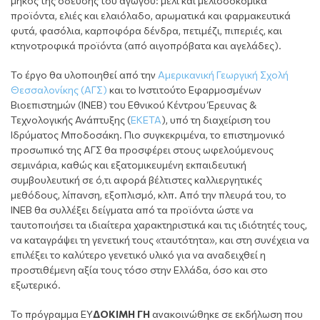
μήκος της όδευσης του αγωγού: μέλι και μελισσοκομικά
προϊόντα, ελιές και ελαιόλαδο, αρωματικά και φαρμακευτικά
φυτά, φασόλια, καρποφόρα δένδρα, πετιμέζι, πιπεριές, και
κτηνοτροφικά προϊόντα (από αιγοπρόβατα και αγελάδες).
Το έργο θα υλοποιηθεί από την
Αμερικανική Γεωργική Σχολή
Θεσσαλονίκης (ΑΓΣ)
και το Ινστιτούτο Εφαρμοσμένων
Βιοεπιστημών (ΙΝΕΒ) του Εθνικού Κέντρου Έρευνας &
Τεχνολογικής Ανάπτυξης (
ΕΚΕΤΑ
), υπό τη διαχείριση του
Ιδρύματος Μποδοσάκη. Πιο συγκεκριμένα, το επιστημονικό
προσωπικό της ΑΓΣ θα προσφέρει στους ωφελούμενους
σεμινάρια, καθώς και εξατομικευμένη εκπαιδευτική
συμβουλευτική σε ό,τι αφορά βέλτιστες καλλιεργητικές
μεθόδους, λίπανση, εξοπλισμό, κλπ. Από την πλευρά του, το
ΙΝΕΒ θα συλλέξει δείγματα από τα προϊόντα ώστε να
ταυτοποιήσει τα ιδιαίτερα χαρακτηριστικά και τις ιδιότητές τους,
να καταγράψει τη γενετική τους «ταυτότητα», και στη συνέχεια να
επιλέξει το καλύτερο γενετικό υλικό για να αναδειχθεί η
προστιθέμενη αξία τους τόσο στην Ελλάδα, όσο και στο
εξωτερικό.
Το πρόγραμμα ΕΥ
ΔΟΚΙΜΗ ΓΗ
ανακοινώθηκε σε εκδήλωση που