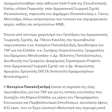
πραγματοποιήθηκε στην αίθουσα Seth Frank της Σπουδαστικής
Εστίας «Αλίκη Περρωτή», στην Αμερικανική Γεωργική Σχολή
Θεσσαλονίκης, παρουσία του Δημάρχου Θεσσαλονίκης κ. Γιάννη
Μπουτάρη, άλλων εκπροσώπων των τοπικών και περιφερειακών
αρχών, καθώς και εκπροσώπων ΜΜΕ.
Έπειτα από σύντομο χαιρετισμό του Προέδρου της Αμερικανικής
Γεωργικής Σχολής, Δρ. Πάνου Κανέλλη, την πρωτοβουλία
παρουσίασαν η κα. Κατερίνα Παπαλεξανδρή, Διευθύντρια του
ΤΑΡ για την Ελλάδα· ο κ. Σωτήρης Λαγανόπουλος, Γραμματέας
του Ιδρύματος Μποδοσάκη· ο Δρ. Φίλιππος Παπαδόπουλος,
Διευθυντής του Γραφείου Διαχείρισης Στρατηγικών Projects
στην Αμερικανική Γεωργική Σχολή· και ο Δρ. Αναγνώστης
Αργυρίου, Ερευνητής ΕΚΕΤΑ (Ινστιτούτο Εφαρμοσμένων
Βιοεπιστημών).
Η
Κατερίνα Παπαλεξανδρή
τόνισε τη σημασία της όλης
πρωτοβουλίας για τον ΤΑΡ και για τις τοπικές κοινότητες που
διασχίζει στη Βόρεια Ελλάδα, ως μέρος του Προγράμματος
Κοινωνικών και Περιβαλλοντικών Επενδύσεων, συνολικού ύψους
€32 εκατ., που το Έργο υλοποιεί εθελοντικά στις περιοχές κατά