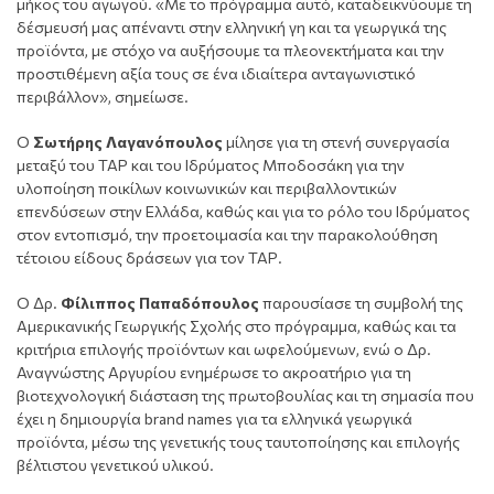
μήκος του αγωγού. «Με το πρόγραμμα αυτό, καταδεικνύουμε τη
δέσμευσή μας απέναντι στην ελληνική γη και τα γεωργικά της
προϊόντα, με στόχο να αυξήσουμε τα πλεονεκτήματα και την
προστιθέμενη αξία τους σε ένα ιδιαίτερα ανταγωνιστικό
περιβάλλον», σημείωσε.
Ο
Σωτήρης Λαγανόπουλος
μίλησε για τη στενή συνεργασία
μεταξύ του ΤΑΡ και του Ιδρύματος Μποδοσάκη για την
υλοποίηση ποικίλων κοινωνικών και περιβαλλοντικών
επενδύσεων στην Ελλάδα, καθώς και για το ρόλο του Ιδρύματος
στον εντοπισμό, την προετοιμασία και την παρακολούθηση
τέτοιου είδους δράσεων για τον ΤΑΡ.
Ο Δρ.
Φίλιππος Παπαδόπουλος
παρουσίασε τη συμβολή της
Αμερικανικής Γεωργικής Σχολής στο πρόγραμμα, καθώς και τα
κριτήρια επιλογής προϊόντων και ωφελούμενων, ενώ ο Δρ.
Αναγνώστης Αργυρίου ενημέρωσε το ακροατήριο για τη
βιοτεχνολογική διάσταση της πρωτοβουλίας και τη σημασία που
έχει η δημιουργία brand names για τα ελληνικά γεωργικά
προϊόντα, μέσω της γενετικής τους ταυτοποίησης και επιλογής
βέλτιστου γενετικού υλικού.