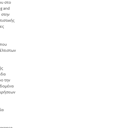
ου στο
g and
ε στην
τιστικής
ες
 που
βέλτιστων
ής
άδα
ρο την
εδομένα
ειρήσεων
ία
ference