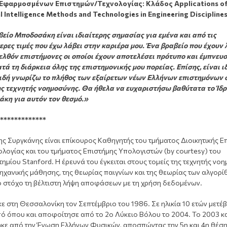
 Εφαρμοσμένων Επιστημών/Τεχνολογίας: Κλάδος
Applications
o
al
Intelligence
Methods
and
Technologies
in
Engineering
Discipline
είο Μποδοσάκη είναι ιδιαίτερης σημασίας για εμένα και από τις
ρες τιμές που έχω λάβει στην καριέρα μου. Ένα βραβείο που έχουν 
ελθόν επιστήμονες οι οποίοι έχουν αποτελέσει πρότυπο και έμπνευσ
τά τη διάρκεια όλης της επιστημονικής μου πορείας. Επίσης, είναι ι
ειδή γνωρίζω το πλήθος των εξαίρετων νέων Ελλήνων επιστημόνων 
ης τεχνητής νοημοσύνης. Θα ήθελα να ευχαριστήσω βαθύτατα το Ίδ
κη για αυτόν τον θεσμό.»
*************
ς Συργκάνης είναι επίκουρος Καθηγητής του τμήματος Διοικητικής Ε
ολογίας και του τμήματος Επιστήμης Υπολογιστών (by courtesy) του
ημίου Stanford. Η έρευνά του έγκειται στους τομείς της τεχνητής νο
μηχανικής μάθησης, της θεωρίας παιγνίων και της θεωρίας των αλγορί
 στόχο τη βέλτιστη λήψη αποφάσεων με τη χρήση δεδομένων.
ε στη Θεσσαλονίκη τον Σεπτέμβριο του 1986. Σε ηλικία 10 ετών μετέ
πό όπου και αποφοίτησε από το 2ο Λύκειο Βόλου το 2004. Το 2003 κ
ηκε από την Ένωση Ελλήνων Φυσικών, αποσπώντας την 5η και 4η θέσ