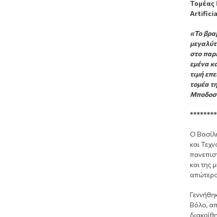
Τομέας
Artifici
«Το βραβ
μεγαλύτε
στο παρ
εμένα κα
τιμή επ
τομέα τ
Μποδοσά
********
Ο Βασίλη
και Τεχν
πανεπιστ
και της 
απώτερο
Γεννήθηκ
Βόλο, α
διακρίθ