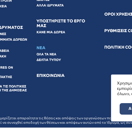
ΙΤΡΟΠΗ
ΑΛΛΑ ΙΔΡΥΜΑΤΑ
ΧΕΙΑ
ΟΡΟΙ ΧΡΗΣΗ
ΥΠΟΣΤΗΡΙΞΤΕ ΤΟ ΕΡΓΟ
ΜΑΣ
ΙΔΡΥΜΑΤΟΣ
ΡΥΘΜΙΣΕΙΣ 
ΚΑΝΕ ΜΙΑ ΔΩΡΕΑ
ΩΝΕΣ
ΑΜΜΑΤΑ ΔΩΡΕΩΝ
ΠΟΛΙΤΙΚΗ C
ΝΕΑ
ΑΒΕΙΑ
ΟΛΑ ΤΑ ΝΕΑ
ΑΚΗ
ΔΕΛΤΙΑ ΤΥΠΟΥ
URES ON
ΕΠΙΚΟΙΝΩΝΙΑ
ΤΑΚΤΗΣ
Χρησιμο
Α ΤΙΣ ΠΟΛΙΤΙΚΕΣ
εμπειρί
Η ΤΗΣ ΔΗΜΟΣΙΑΣ
όλων», 
Α
ρίζεται απαραίτητα τις θέσεις και απόψεις των οργανώσεων που επιλέγει να 
ί να συναχθεί αποδοχή των θέσεων και απόψεων αυτών από το Ίδρυμα, ως συν