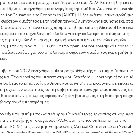
 όπου και εργάστηκε μέχρι τον Αύγουστο του 2022. Κατά τη θητεία τ
ιο, ίδρυσε και ηγήθηκε με συνεργάτες της ομάδας Automated Learnin
ence for Causation and Economics (ALICE). Η έρευνά του επικεντρώθηκ
σχέσεων αιτιότητας με τη χρήση τεχνικών μηχανικής μάθησης και στα
διαστάσεων. Το έργο του χρησιμοποιήθηκε από τη Microsoft και άλλ
εταιρείες του τεχνολογικού κλάδου για την καλύτερη αποτίμηση της
ς στρατηγικών διοίκησης επιχειρήσεων και ηλεκτρονικών αγορών.
λα, με την ομάδα ALICE, εξέδωσε το open-source λογισμικό EconML,
οιείται ευρέως για τον υπολογισμό σχέσεων αιτιότητας και τη λήψη 
εων.
μβριο του 2022 εκλέχθηκε επίκουρος καθηγητής στο τμήμα Διοικητικ
ς και Τεχνολογίας του πανεπιστημίου Stanford. Η ερευνητική του ομ
ι σε θέματα μηχανικής μάθησης και τεχνητής νοημοσύνης, με επίκεντ
ψη σχέσεων αιτιότητας και τη λήψη αποφάσεων, χρησιμοποιώντας δ
διαστάσεων, με κύριες εφαρμογές στη βιοϊατρική, στη διοίκηση επιχ
 ηλεκτρονικές πλατφόρμες.
του έχει τιμηθεί με πολλαπλά βραβεία καλύτερης εργασίας σε κορυφα
α της επιστήμης υπολογιστών (ACM Conference on Economics and
ion, EC’15), της τεχνητής νοημοσύνης (Annual Conference on Neural
ion Processing Systems, NeurIPS’15) και της μηχανικής μάθησης (Con