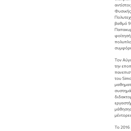
αντίστο
Φυσικής
Πολυτεχ
βαθμό 9.
Παπακυρ
φοίτησή 
πολυπλο
συμφόρη
Τον Αύγ
την εποπ
πανεπιστ
του Simo
μαθηματ
συστημάτ
διδακτο
εργαστήρ
μάθησης 
μέντορες
Το 2016 