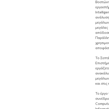
Βοστώνη,
εργαστήρ
Intellig
ανάλυση 
μεγάλων 
μεγάλες 
απόδοση
Παράλλη
χρησιμοπ
αποφάσ
Το Σεπτέ
Επιστήμη
εργάζετα
ανακάλυ
μεγάλων 
και στις
Το έργο 
συνέδρι
Computat
Informat