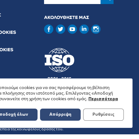
Σ
ΑΚΟΛΟΥΘΗΣΤΕ ΜΑΣ
COOKIES
OOKIES
9001 : 2015
37001 : 2025
ποιούμε cookies για να σας προσφέρουμε τη βέλτιστη
α πλοήγησης στον ιστότοπό μας. Επιλέγοντας «Αποδοχή
συναινείτε στη χρήση των cookies από εμάς.
Περισσότερα
ποδοχή όλων
Απόρριψη
Ρυθμίσεις
επιχορηγήσει ή να ενισχύσει με
έπεια της κοινωφελούς δράσης του.