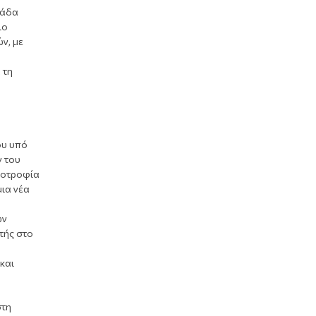
ιάδα
ιο
ν, με
 τη
ου υπό
ν του
υποτροφία
μια νέα
ων
τής στο
και
στη