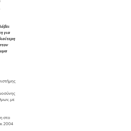
f
s
λάβει
η για
διαίτερη
στον
ρυμα
πιστήμης
ημοσύνης
θμων, με
βη στο
αι 2004
η