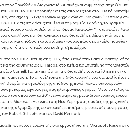
ιχα στον Πανελλήνιο Διαγωνισμό Φυσικής και συμμετείχε στην Ολυμπ
 του 2004. Το 2009 ολοκλήρωσε τις σπουδές του στο Εθνικό Μετσόβ
νείο, στη σχολή Ηλεκτρολόγων Μηχανικών και Μηχανικών Υπολογιστώ
68/10. Για τις επιδόσεις του έλαβε το βραβείο Σαράφη, το βραβείο
ιακόπουλου και βραβεία από το Ίδρυμα Κρατικών Υποτροφιών. Κατά
του ολοκλήρωσε τη διπλωματική του διατριβή με θέμα την ύπαρξη,
κότητα και απόδοση καταστάσεων ισορροπίας σε μοντέλα παιγνίων
σης, υπό την εποπτεία του καθηγητή Ε. Ζάχου.
ουστο του 2004 μετέβη στις ΗΠΑ, όπου εργάστηκε στο διδακτορικό τ
τεία της καθηγήτριας E. Tardos, στο τμήμα τις Επιστήμης Υπολογιστώ
ημίου Cornell. Για την εκπόνηση της διατριβής του, τιμήθηκε με την 
ns Foundation. Το αποτέλεσμα της διδακτορικής του διατριβής ήταν 
ική θεωρία για τη μελέτη της απόδοσης πολύπλοκων οικονομικών
ων, με κύριες εφαρμογές στις ηλεκτρονικές αγορές. Μετά το τέλος τ
ρικών του σπουδών το 2014, εργάστηκε ως μετα-διδακτορικός ερευνη
ιο της Microsoft Research στη Νέα Υόρκη, στις ομάδες της μηχανικής
και της αλγοριθμικής οικονομικής επιστήμης, με στενούς συνεργάτες 
 τον Robert Schapire και τον David Pennock.
μετέβη ως κύριος ερευνητής στο εργαστήριο της Microsoft Research 