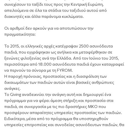
συνεχίσουν το ταξίδι τους προς την Κεντρική Ευρώπη,
απειλούμενα σε όλα τα στάδια του ταξιδιού αυτού από
διακινητές και άλλα παράνομα κυκλώματα.
Οι αριθμοί δεν αρκούν για να αποτυπώσουν την
πραγματικότητα:
Το 2015, οι ελληνικές αρχές κατέγραψαν 2500 ασυνόδευτα
παιδιά, που εγγράφηκαν ως ανήλικα και μεταφέρθηκαν σε
ξενώνες φιλοξενίας ανά την Ελλάδα. Από τον Ιούνιο του 2015,
περισσότερα από 18.000 ασυνόδευτα παιδιά έχουν καταγραφεί
να περνούν τα σύνορα με τη FYROM.
Η παροχή πρόνοιας, προστασίας και η διασφάλιση των
δικαιωμάτων των παιδιών αυτών είναι βασικές ανθρώπινες
ανάγκες.
Το Giving αναδεικνύει την ανάγκη αυτή και δημιουργεί ένα
πρόγραμμα για να φέρει άμεση στήριξη και προστασία στα
παιδιά, σε συνεργασία με τις πιο δραστήριες ΜΚΟ που
προσφέρουν απαραίτητες υπηρεσίες προστασίας των παιδιών.
Ειδικότερα, μέσα από το πρόγραμμα θα υποστηριχθούν
υπηρεσίες επιτροπείας και συνοδείας ασυνόδευτων παιδιών, θα