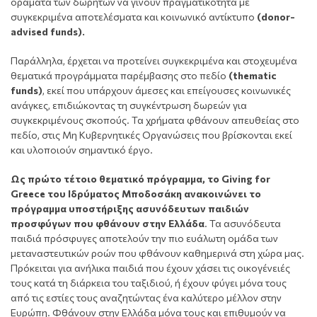
οράματα των δωρητών να γίνουν πραγματικότητα με
συγκεκριμένα αποτελέσματα και κοινωνικό αντίκτυπο
(donor-
advised funds).
Παράλληλα, έρχεται να προτείνει συγκεκριμένα και στοχευμένα
θεματικά προγράμματα παρέμβασης στο πεδίο
(thematic
funds)
, εκεί που υπάρχουν άμεσες και επείγουσες κοινωνικές
ανάγκες, επιδιώκοντας τη συγκέντρωση δωρεών για
συγκεκριμένους σκοπούς. Τα χρήματα φθάνουν απευθείας στο
πεδίο, στις Μη Κυβερνητικές Οργανώσεις που βρίσκονται εκεί
και υλοποιούν σημαντικό έργο.
Ως πρώτο τέτοιο θεματικό πρόγραμμα, το Giving for
Greece του Ιδρύματος Μποδοσάκη ανακοινώνει το
πρόγραμμα υποστήριξης ασυνόδευτων παιδιών
προσφύγων που φθάνουν στην Ελλάδα
. Τα ασυνόδευτα
παιδιά πρόσφυγες αποτελούν την πιο ευάλωτη ομάδα των
μεταναστευτικών ροών που φθάνουν καθημερινά στη χώρα μας.
Πρόκειται για ανήλικα παιδιά που έχουν χάσει τις οικογένειές
τους κατά τη διάρκεια του ταξιδιού, ή έχουν φύγει μόνα τους
από τις εστίες τους αναζητώντας ένα καλύτερο μέλλον στην
Ευρώπη. Φθάνουν στην Ελλάδα μόνα τους και επιθυμούν να