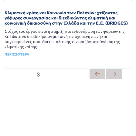
Κλιματική κρίση και Κοινωνία των Πολιτών: χτίζοντας
γέφυρες συνεργασίας και διεκδικώντας κλιματική και
κοινωνική δικαιοσύνη στην Ελλάδα και την Ε.E. (BRIDGES)
Στόχος του έργου είναι η στήριξη και ενδυνάμωση των φορέων της
ΚτΠ ώστε να διεκδικήσουν με κοινή, ενισχυμένη φωνή και
συγκεκριμένες προτάσεις πολιτικής την οριζόντια σύνδεση της
κλιματικής κρίσης...
ΠΕΡΙΣΣΟΤΕΡΑ
ΣΕΛΊΔΑ
3
Σελιδοποίηση
ΠΡΟ
ΗΓΟ
άρθρων
ΎΜΕ
ΝΗ
ΣΕΛΊ
ΔΑ