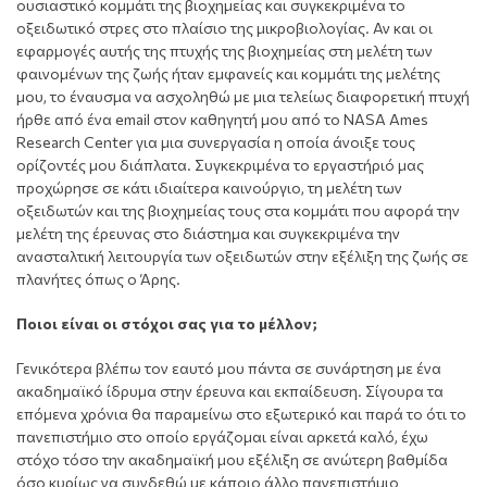
ουσιαστικό κομμάτι της βιοχημείας και συγκεκριμένα το
οξειδωτικό στρες στο πλαίσιο της μικροβιολογίας. Αν και οι
εφαρμογές αυτής της πτυχής της βιοχημείας στη μελέτη των
φαινομένων της ζωής ήταν εμφανείς και κομμάτι της μελέτης
μου, το έναυσμα να ασχοληθώ με μια τελείως διαφορετική πτυχή
ήρθε από ένα email στον καθηγητή μου από το NASA Ames
Research Center για μια συνεργασία η οποία άνοιξε τους
ορίζοντές μου διάπλατα. Συγκεκριμένα το εργαστήριό μας
προχώρησε σε κάτι ιδιαίτερα καινούργιο, τη μελέτη των
οξειδωτών και της βιοχημείας τους στα κομμάτι που αφορά την
μελέτη της έρευνας στο διάστημα και συγκεκριμένα την
ανασταλτική λειτουργία των οξειδωτών στην εξέλιξη της ζωής σε
πλανήτες όπως ο Άρης.
Ποιοι είναι οι στόχοι σας για το μέλλον;
Γενικότερα βλέπω τον εαυτό μου πάντα σε συνάρτηση με ένα
ακαδημαϊκό ίδρυμα στην έρευνα και εκπαίδευση. Σίγουρα τα
επόμενα χρόνια θα παραμείνω στο εξωτερικό και παρά το ότι το
πανεπιστήμιο στο οποίο εργάζομαι είναι αρκετά καλό, έχω
στόχο τόσο την ακαδημαϊκή μου εξέλιξη σε ανώτερη βαθμίδα
όσο κυρίως να συνδεθώ με κάποιο άλλο πανεπιστήμιο