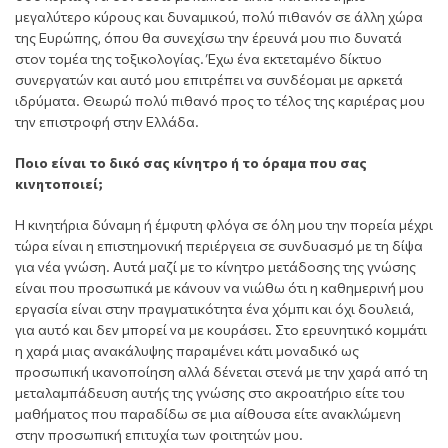
μεγαλύτερο κύρους και δυναμικού, πολύ πιθανόν σε άλλη χώρα
της Ευρώπης, όπου θα συνεχίσω την έρευνά μου πιο δυνατά
στον τομέα της τοξικολογίας. Έχω ένα εκτεταμένο δίκτυο
συνεργατών και αυτό μου επιτρέπει να συνδέομαι με αρκετά
ιδρύματα. Θεωρώ πολύ πιθανό προς το τέλος της καριέρας μου
την επιστροφή στην Ελλάδα.
Ποιο είναι το δικό σας κίνητρο ή το όραμα που σας
κινητοποιεί;
Η κινητήρια δύναμη ή έμφυτη φλόγα σε όλη μου την πορεία μέχρι
τώρα είναι η επιστημονική περιέργεια σε συνδυασμό με τη δίψα
για νέα γνώση. Αυτά μαζί με το κίνητρο μετάδοσης της γνώσης
είναι που προσωπικά με κάνουν να νιώθω ότι η καθημερινή μου
εργασία είναι στην πραγματικότητα ένα χόμπι και όχι δουλειά,
για αυτό και δεν μπορεί να με κουράσει. Στο ερευνητικό κομμάτι
η χαρά μιας ανακάλυψης παραμένει κάτι μοναδικό ως
προσωπική ικανοποίηση αλλά δένεται στενά με την χαρά από τη
μεταλαμπάδευση αυτής της γνώσης στο ακροατήριο είτε του
μαθήματος που παραδίδω σε μια αίθουσα είτε ανακλώμενη
στην προσωπική επιτυχία των φοιτητών μου.