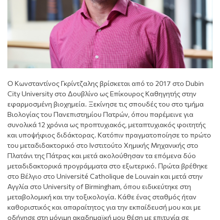
Ο Κωνσταντίνος Γκρίντζαλης βρίσκεται από το 2017 στο Dubin
City University στο Δουβλίνο ως Επίκουρος Καθηγητής στην
εφαρμοσμένη βιοχημεία. Ξεκίνησε τις σπουδές του στο τμήμα
Βιολογίας του Πανεπιστημίου Πατρών, όπου παρέμεινε για
συνολικά 12 χρόνια ως προπτυχιακός, μεταπτυχιακός φοιτητής
και υποψήφιος διδάκτορας. Κατόπιν πραγματοποίησε το πρώτο
του μεταδιδακτορικό στο Ινστιτούτο Χημικής Μηχανικής στο
Πλατάνι της Πάτρας και μετά ακολούθησαν τα επόμενα δύο
μεταδιδακτορικά προγράμματα στο εξωτερικό. Πρώτα βρέθηκε
στο Βέλγιο στο Université Catholique de Louvain και μετά στην
Αγγλία στο University of Birmingham, όπου ειδικεύτηκε στη
μεταβολομική και την τοξικολογία. Κάθε ένας σταθμός ήταν
καθοριστικός και απαραίτητος για την εκπαίδευσή μου και με
οδήγησε στη μόνιμη ακαδημαϊκή μου θέση με επιτυχία σε