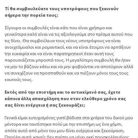
Τί θα συμβουλεύατε τους υποτρόφους που ξεκινούν
σήμερα την πορεία τους;
Σίγουρα οι συμβουλές είναι κάτι που είναι χρήσιμο και
γενικότερα καλό είναι να τις αξιολογούμε στο πρίσμα αυτού που
τις δίνει. Θα συμβούλευα τους νέους υποτρόφους να είναι
ανοιχτόμυαλοι και ρομαντικοί, και να είναι έτοιμοι να αρπάξουν
την ευκαιρία και να είναι παρατηρητικοί όταν αυτή τους
παρουσιάζεται μπροστά τους. Η μεγαλύτερη συμβουλή θα ήταν
να μην το βάζουν κάτω και να μην φοβούνται να αποτύχουν αλλά
να συνεχίζουν να προσπαθούν και να πιέζουν μόνοι τους τους
εαυτούς τους.
Εκτός από την επιστήμη και το αντικείμενό σας, έχετε
κάποια άλλη απασχόληση που στον ελεύθερο χρόνο σας
σας δίνει ενέργεια ή σας ξεκουράζει;
Γενικά είμαι ευτυχισμένος γιατί βάδισα στα χνάρια του δικού μου
μέντορα και ταυτίστηκα πολύ με την επιστήμη ως ένα χόμπι,
οπότε αυτό από μόνο του μου δίνει ενέργεια και ξεκούραση.
Παρόλα αυτά, κανείς δεν πρέπει να μένει εκεί προσκολλημένος