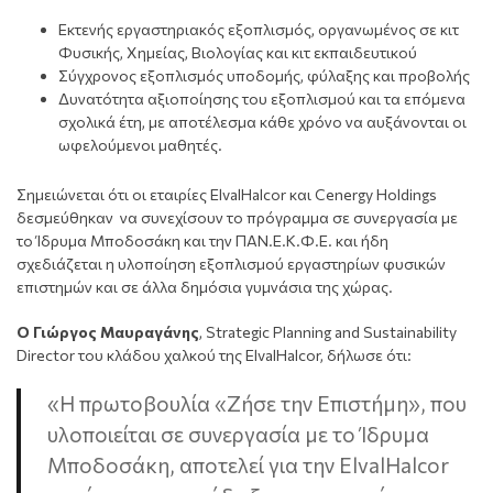
Εκτενής εργαστηριακός εξοπλισμός, οργανωμένος σε κιτ
Φυσικής, Χημείας, Βιολογίας και κιτ εκπαιδευτικού
Σύγχρονος εξοπλισμός υποδομής, φύλαξης και προβολής
Δυνατότητα αξιοποίησης του εξοπλισμού και τα επόμενα
σχολικά έτη, με αποτέλεσμα κάθε χρόνο να αυξάνονται οι
ωφελούμενοι μαθητές.
Σημειώνεται ότι οι εταιρίες ElvalHalcor και Cenergy Holdings
δεσμεύθηκαν να συνεχίσουν το πρόγραμμα σε συνεργασία με
το Ίδρυμα Μποδοσάκη και την ΠΑΝ.Ε.Κ.Φ.Ε. και ήδη
σχεδιάζεται η υλοποίηση εξοπλισμού εργαστηρίων φυσικών
επιστημών και σε άλλα δημόσια γυμνάσια της χώρας.
Ο Γιώργος Μαυραγάνης
, Strategic Planning and Sustainability
Director του κλάδου χαλκού της ElvalHalcor, δήλωσε ότι:
«Η πρωτοβουλία «Ζήσε την Επιστήμη», που
υλοποιείται σε συνεργασία με το Ίδρυμα
Μποδοσάκη, αποτελεί για την ElvalHalcor