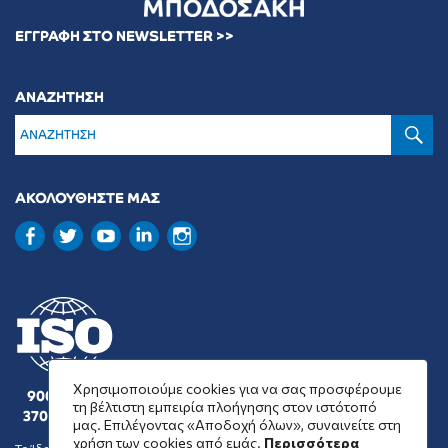
ΕΓΓΡΑΦΗ ΣΤΟ NEWSLETTER >>
ΑΝΑΖΗΤΗΣΗ
Α
ΑΚΟΛΟΥΘΗΣΤΕ ΜΑΣ
Χρησιμοποιούμε cookies για να σας προσφέρουμε
9001 : 2015
τη βέλτιστη εμπειρία πλοήγησης στον ιστότοπό
37001 : 2025
μας. Επιλέγοντας «Αποδοχή όλων», συναινείτε στη
χρήση των cookies από εμάς.
Περισσότερα