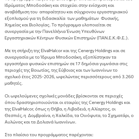
Ιδρύματος Μποδοσάκη και στοχεύει στην ενίσχυση και
αναβάθμιση του απαραίτητου και σύγχρονου εργαστηριακού
εξοπλισμού για τη διδασκαλία των μαθημάτων Φυσικής,
Χημείας και Βιολογίας. Το πρόγραμμα υλοποιείται σε
συνεργασία με την Πανελλήνια Ένωση Υπευθύνων
Εργαστηριακών Κέντρων Φυσικών Επιστημών (ΠΑΝ.Ε.Κ.Φ.Ε.).
Με τη στήριξη της ElvalHalcor και της Cenergy Holdings και σε
συνεργασία με το Ίδρυμα Μποδοσάκη, εξοπλίστηκαν τα
εργαστήρια φυσικών επιστημών σε 17 δημόσια γυμνάσια στις
περιοχές της Βοιωτίας, της Εύβοιας και των Ιωαννίνων το
σχολικό έτος 2025-2026, ωφελώντας περισσότερους από 3.260
μαθητές.
Οι ωφελούμενες σχολικές μονάδες βρίσκονται σε περιοχές
όπου δραστηριοποιούνται οι εταιρίες της Cenergy Holdings και
της ElvalHalcor, όπως η Θήβα, η Λιβαδειά, η Αλίαρτος, οι
Θεσπιές, η Δομβραίνα, η Χαλκίδα, τα Οινόφυτα, το Σχηματάρι, ο
Αυλώνας και τα Δολιανά Ιωαννίνων.
Στο πλαίσιο του προγράμματος παρέχονται: