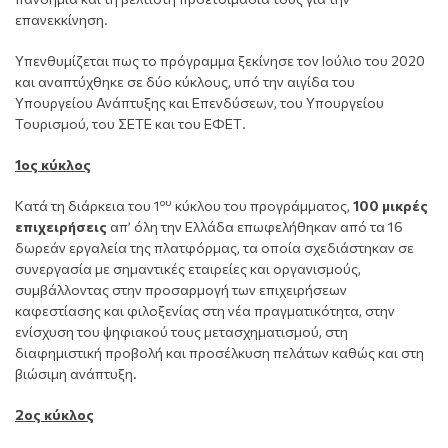
επανεκκίνηση.
Υπενθυμίζεται πως το πρόγραμμα ξεκίνησε τον Ιούλιο του 2020
και αναπτύχθηκε σε δύο κύκλους, υπό την αιγίδα του
Υπουργείου Ανάπτυξης και Επενδύσεων, του Υπουργείου
Τουρισμού, του ΣΕΤΕ και του ΕΦΕΤ.
1ος κύκλος
ου
Κατά τη διάρκεια του 1
κύκλου του προγράμματος,
100 μικρές
επιχειρήσεις
απ’ όλη την Ελλάδα επωφελήθηκαν από τα 16
δωρεάν εργαλεία της πλατφόρμας, τα οποία σχεδιάστηκαν σε
συνεργασία με σημαντικές εταιρείες και οργανισμούς,
συμβάλλοντας στην προσαρμογή των επιχειρήσεων
καφεστίασης και φιλοξενίας στη νέα πραγματικότητα, στην
ενίσχυση του ψηφιακού τους μετασχηματισμού, στη
διαφημιστική προβολή και προσέλκυση πελάτων καθώς και στη
βιώσιμη ανάπτυξη.
2ος κύκλος