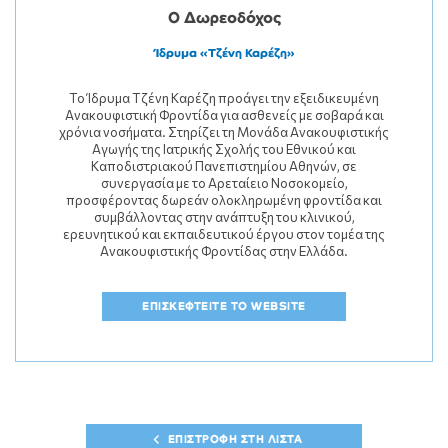
Ο Δωρεοδόχος
Ίδρυμα «Τζένη Καρέζη»
Το Ίδρυμα Τζένη Καρέζη προάγει την εξειδικευμένη
Ανακουφιστική Φροντίδα για ασθενείς με σοβαρά και
χρόνια νοσήματα. Στηρίζει τη Μονάδα Ανακουφιστικής
Αγωγής της Ιατρικής Σχολής του
Εθνικού και
Καποδιστριακού Πανεπιστημίου Αθηνών
, σε
συνεργασία με το
Αρεταίειο Νοσοκομείο
,
προσφέροντας δωρεάν ολοκληρωμένη φροντίδα και
συμβάλλοντας στην ανάπτυξη του κλινικού,
ερευνητικού και εκπαιδευτικού έργου στον τομέα της
Ανακουφιστικής Φροντίδας στην Ελλάδα.
ΕΠΙΣΚΕΦΤΕΙΤΕ ΤΟ WEBSITE
ΕΠΙΣΤΡΟΦΗ ΣΤΗ ΛΙΣΤΑ