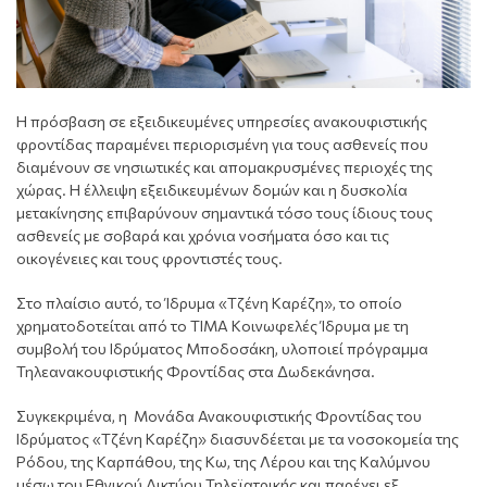
H πρόσβαση σε εξειδικευμένες υπηρεσίες ανακουφιστικής
φροντίδας παραμένει περιορισμένη για τους ασθενείς που
διαμένουν σε νησιωτικές και απομακρυσμένες περιοχές της
χώρας. Η έλλειψη εξειδικευμένων δομών και η δυσκολία
μετακίνησης επιβαρύνουν σημαντικά τόσο τους ίδιους τους
ασθενείς με σοβαρά και χρόνια νοσήματα όσο και τις
οικογένειες και τους φροντιστές τους.
Στο πλαίσιο αυτό, το Ίδρυμα «Τζένη Καρέζη»,
το οποίο
χρηματοδοτείται από το ΤΙΜΑ Κοινωφελές Ίδρυμα με τη
συμβολή του Ιδρύματος Μποδοσάκη
, υλοποιεί πρόγραμμα
Τηλεανακουφιστικής Φροντίδας στα Δωδεκάνησα.
Συγκεκριμένα, η Μονάδα Ανακουφιστικής Φροντίδας του
Ιδρύματος «Τζένη Καρέζη» διασυνδέεται με τα νοσοκομεία της
Ρόδου, της Καρπάθου, της Κω, της Λέρου και της Καλύμνου
μέσω του Εθνικού Δικτύου Τηλεϊατρικής και παρέχει εξ