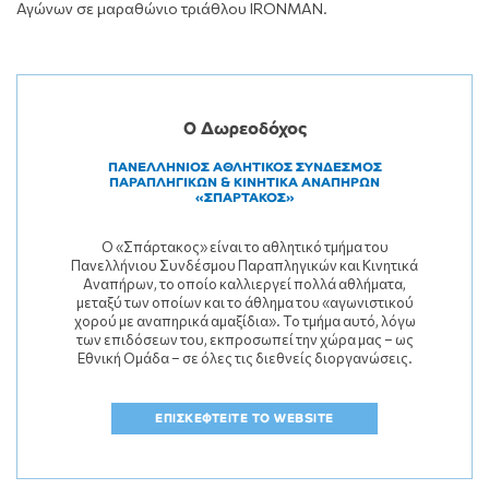
Αγώνων σε μαραθώνιο τριάθλου IRONMAN.
Ο Δωρεοδόχος
ΠΑΝΕΛΛΗΝΙΟΣ ΑΘΛΗΤΙΚΟΣ ΣΥΝΔΕΣΜΟΣ
ΠΑΡΑΠΛΗΓΙΚΩΝ & ΚΙΝΗΤΙΚΑ ΑΝΑΠΗΡΩΝ
«ΣΠΑΡΤΑΚΟΣ»
Ο «Σπάρτακος» είναι το αθλητικό τμήμα του
Πανελλήνιου Συνδέσμου Παραπληγικών και Κινητικά
Αναπήρων, το οποίο καλλιεργεί πολλά αθλήματα,
μεταξύ των οποίων και το άθλημα του «αγωνιστικού
χορού με αναπηρικά αμαξίδια». Το τμήμα αυτό, λόγω
των επιδόσεων του, εκπροσωπεί την χώρα μας – ως
Εθνική Ομάδα – σε όλες τις διεθνείς διοργανώσεις.
ΕΠΙΣΚΕΦΤΕΙΤΕ ΤΟ WEBSITE