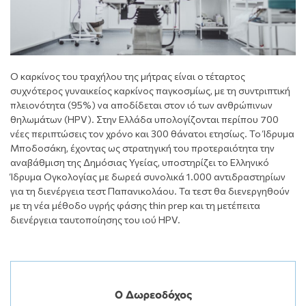
Ο καρκίνος του τραχήλου της μήτρας είναι ο τέταρτος
συχνότερος γυναικείος καρκίνος παγκοσμίως, με τη συντριπτική
πλειονότητα (95%) να αποδίδεται στον ιό των ανθρώπινων
θηλωμάτων (HPV). Στην Ελλάδα υπολογίζονται περίπου 700
νέες περιπτώσεις τον χρόνο και 300 θάνατοι ετησίως. Το Ίδρυμα
Μποδοσάκη, έχοντας ως στρατηγική του προτεραιότητα την
αναβάθμιση της Δημόσιας Υγείας, υποστηρίζει το Ελληνικό
Ίδρυμα Ογκολογίας με δωρεά συνολικά 1.000 αντιδραστηρίων
για τη διενέργεια τεστ Παπανικολάου. Τα τεστ θα διενεργηθούν
με τη νέα μέθοδο υγρής φάσης thin prep και τη μετέπειτα
διενέργεια ταυτοποίησης του ιού HPV.
Ο Δωρεοδόχος