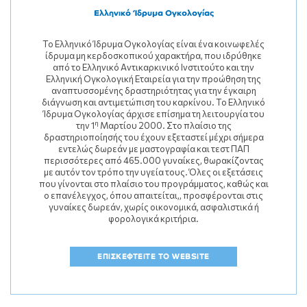
Ελληνικό Ίδρυμα Ογκολογίας
Το Ελληνικό Ίδρυμα Ογκολογίας είναι ένα κοινωφελές
ίδρυμα μη κερδοσκοπικού χαρακτήρα, που ιδρύθηκε
από το Ελληνικό Αντικαρκινικό Ινστιτούτο και την
Ελληνική Ογκολογική Εταιρεία για την προώθηση της
αναπτυσσομένης δραστηριότητας για την έγκαιρη
διάγνωση και αντιμετώπιση του καρκίνου. Το Ελληνικό
Ίδρυμα Ογκολογίας άρχισε επίσημα τη λειτουργία του
η
την 1
Μαρτίου 2000. Στο πλαίσιο της
δραστηριοποίησής του έχουν εξεταστεί μέχρι σήμερα
εντελώς δωρεάν με μαστογραφία και τεστ ΠΑΠ
περισσότερες από 465.000 γυναίκες, θωρακίζοντας
με αυτόν τον τρόπο την υγεία τους. Όλες οι εξετάσεις
που γίνονται στο πλαίσιο του προγράμματος, καθώς και
ο επανέλεγχος, όπου απαιτείται,, προσφέρονται στις
γυναίκες δωρεάν, χωρίς οικονομικά, ασφαλιστικά ή
φορολογικά κριτήρια.
ΕΠΙΣΚΕΦΤΕΙΤΕ ΤΟ WEBSITE