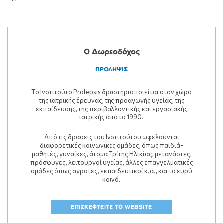
Ο Δωρεοδόχος
ΠΡΟΛΗΨΙΣ
Το Ινστιτούτο Prolepsis δραστηριοποιείται στον χώρο
της ιατρικής έρευνας, της προαγωγής υγείας, της
εκπαίδευσης, της περιβαλλοντικής και εργασιακής
ιατρικής από το 1990.
Από τις δράσεις του Ινστιτούτου ωφελούνται
διαφορετικές κοινωνικές ομάδες, όπως παιδιά-
μαθητές, γυναίκες, άτομα Τρίτης Ηλικίας, μετανάστες,
πρόσφυγες, λειτουργοί υγείας, άλλες επαγγελματικές
ομάδες όπως αγρότες, εκπαιδευτικοί κ.ά., και το ευρύ
κοινό.
ΕΠΙΣΚΕΦΤΕΙΤΕ ΤΟ WEBSITE