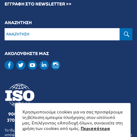
ΕΓΓΡΑΦΗ ΣΤΟ NEWSLETTER >>
ΑΝΑΖΗΤΗΣΗ
Α
ΑΚΟΛΟΥΘΗΣΤΕ ΜΑΣ
Χρησιμοποιούμε cookies για να σας προσφέρουμε
9001 : 2015
τη βέλτιστη εμπειρία πλοήγησης στον ιστότοπό
37001 : 2025
μας. Επιλέγοντας «Αποδοχή όλων», συναινείτε στη
χρήση των cookies από εμάς.
Περισσότερα
Το Ίδρυμα Μποδοσάκη δεν συμμερίζεται απαραίτητα τις θέσεις και
απόψεις των οργανώσεων που επιλέγει να επιχορηγήσει ή να ενισχύσει με