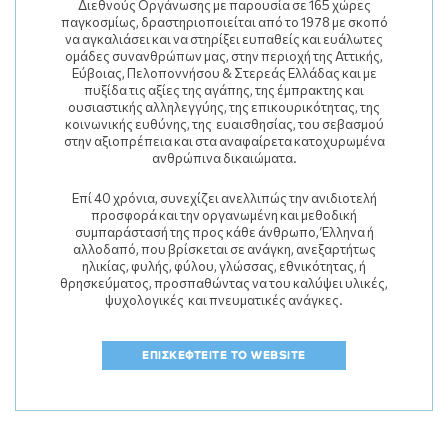
Διεθνούς Οργάνωσης με παρουσία σε 165 χώρες
παγκοσμίως, δραστηριοποιείται από το 1978 με σκοπό
να αγκαλιάσει και να στηρίξει ευπαθείς και ευάλωτες
ομάδες συνανθρώπων μας, στην περιοχή της Αττικής,
Εύβοιας, Πελοποννήσου & Στερεάς Ελλάδας και µε
πυξίδα τις αξίες της αγάπης, της έμπρακτης και
ουσιαστικής αλληλεγγύης, της επικουρικότητας, της
κοινωνικής ευθύνης, της ευαισθησίας, του σεβασμού
στην αξιοπρέπεια και στα αναφαίρετα κατοχυρωμένα
ανθρώπινα δικαιώματα.
Επί 40 χρόνια, συνεχίζει ανελλιπώς την ανιδιοτελή
προσφορά και την οργανωμένη και μεθοδική
συμπαράστασή της προς κάθε άνθρωπο, Έλληνα ή
αλλοδαπό, που βρίσκεται σε ανάγκη, ανεξαρτήτως
ηλικίας, φυλής, φύλου, γλώσσας, εθνικότητας, ή
θρησκεύματος, προσπαθώντας να του καλύψει υλικές,
ψυχολογικές και πνευµατικές ανάγκες.
ΕΠΙΣΚΕΦΤΕΙΤΕ ΤΟ WEBSITE