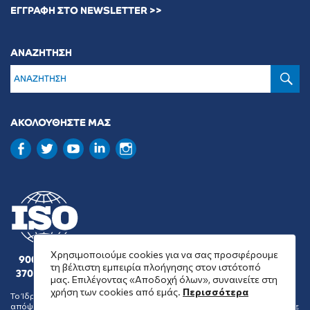
ΕΓΓΡΑΦΗ ΣΤΟ NEWSLETTER >>
ΑΝΑΖΗΤΗΣΗ
Α
ΑΚΟΛΟΥΘΗΣΤΕ ΜΑΣ
Χρησιμοποιούμε cookies για να σας προσφέρουμε
9001 : 2015
τη βέλτιστη εμπειρία πλοήγησης στον ιστότοπό
37001 : 2025
μας. Επιλέγοντας «Αποδοχή όλων», συναινείτε στη
χρήση των cookies από εμάς.
Περισσότερα
Το Ίδρυμα Μποδοσάκη δεν συμμερίζεται απαραίτητα τις θέσεις και
απόψεις των οργανώσεων που επιλέγει να επιχορηγήσει ή να ενισχύσει με