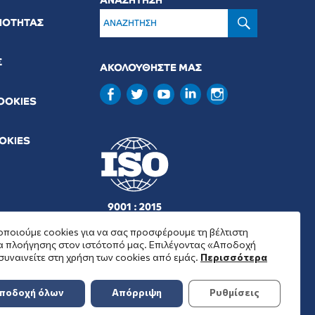
ΑΝΑΖΉΤ
ΟΙΟΤΗΤΑΣ
Σ
ΑΚΟΛΟΥΘΗΣΤΕ ΜΑΣ
COOKIES
OOKIES
9001 : 2015
37001 : 2025
ποιούμε cookies για να σας προσφέρουμε τη βέλτιστη
α πλοήγησης στον ιστότοπό μας. Επιλέγοντας «Αποδοχή
συναινείτε στη χρήση των cookies από εμάς.
Περισσότερα
ποδοχή όλων
Απόρριψη
Ρυθμίσεις
επιχορηγήσει ή να ενισχύσει με