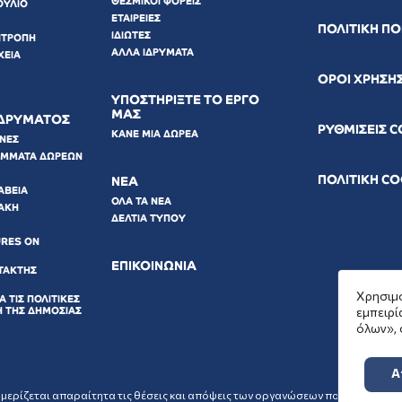
ΘΕΣΜΙΚΟΙ ΦΟΡΕΙΣ
ΟΥΛΙΟ
ΕΤΑΙΡΕΙΕΣ
ΠΟΛΙΤΙΚΗ Π
ΙΔΙΩΤΕΣ
ΙΤΡΟΠΗ
ΑΛΛΑ ΙΔΡΥΜΑΤΑ
ΧΕΙΑ
ΟΡΟΙ ΧΡΗΣΗ
ΥΠΟΣΤΗΡΙΞΤΕ ΤΟ ΕΡΓΟ
ΜΑΣ
ΙΔΡΥΜΑΤΟΣ
ΡΥΘΜΙΣΕΙΣ 
ΚΑΝΕ ΜΙΑ ΔΩΡΕΑ
ΩΝΕΣ
ΑΜΜΑΤΑ ΔΩΡΕΩΝ
ΠΟΛΙΤΙΚΗ C
ΝΕΑ
ΑΒΕΙΑ
ΟΛΑ ΤΑ ΝΕΑ
ΑΚΗ
ΔΕΛΤΙΑ ΤΥΠΟΥ
URES ON
ΕΠΙΚΟΙΝΩΝΙΑ
ΤΑΚΤΗΣ
Χρησιμο
Α ΤΙΣ ΠΟΛΙΤΙΚΕΣ
Η ΤΗΣ ΔΗΜΟΣΙΑΣ
εμπειρί
όλων», 
Α
ρίζεται απαραίτητα τις θέσεις και απόψεις των οργανώσεων που επιλέγει να 