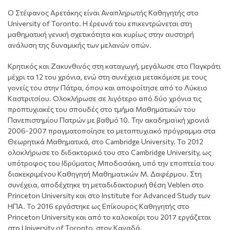
Ο Στέφανος Αρετάκης είναι Αναπληρωτής Καθηγητής στο
University of Toronto. Η έρευνά του επικεντρώνεται στη
μαθηματική γενική σχετικότητα και κυρίως στην αυστηρή
ανάλυση της δυναμικής των μελανών οπών.
Κρητικός και Ζακυνθινός στη καταγωγή, μεγάλωσε στο Παγκράτι
μέχρι τα 12 του χρόνια, ενώ στη συνέχεια μετακόμισε με τους
γονείς του στην Πάτρα, όπου και αποφοίτησε από το Λύκειο
Καστριτσίου. Ολοκλήρωσε σε λιγότερο από δύο χρόνια τις
προπτυχιακές του σπουδές στο τμήμα Μαθηματικών του
Πανεπιστημίου Πατρών με βαθμό 10. Την ακαδημαϊκή χρονιά
2006-2007 πραγματοποίησε το μεταπτυχιακό πρόγραμμα στα
Θεωρητικά Μαθηματικά, στο Cambridge University. Το 2012
ολοκλήρωσε το διδακτορικό του στο Cambridge University, ως
υπότροφος του Ιδρύματος Μποδοσάκη, υπό την εποπτεία του
διακεκριμένου Καθηγητή Μαθηματικών Μ. Δαφέρμου. Στη
συνέχεια, αποδέχτηκε τη μεταδιδακτορική θέση Veblen στο
Princeton University και στο Institute for Advanced Study των
ΗΠΑ. Το 2016 εργάστηκε ως Επίκουρος Καθηγητής στο
Princeton University και από το καλοκαίρι του 2017 εργάζεται
στο University of Toronto, στον Καναδά.