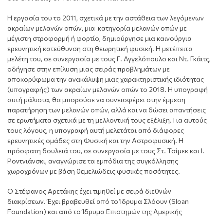
Η εργασία του το 2011, σχετικά με την αστάθεια των λεγόμενων
ακραίων μελανών οπών, μια κατηγορία μελανών οπών με
μέγιστη στροφορμή ή φορτίο, δημιούργησε μια καινούργια
ερευνητική κατεύθυνση στη θεωρητική φυσική. Η μετέπειτα
μελέτη του, σε συνεργασία με τους Γ. Αγγελόπουλο και Ντ. Γκάιτς,
οδήγησε στην επίλυση μιας σειράς προβλημάτων με
αποκορύφωμα την ανακάλυψη μιας χαρακτηριστικής ιδιότητας
(υπογραφής) των ακραίων μελανών οπών το 2018. Η υπογραφή
αυτή μάλιστα, θα μπορούσε να συνεισφέρει στην έμμεση
παρατήρηση των μελανών οπών, αλλά και να δώσει απαντήσεις
σε ερωτήματα σχετικά με τη μελλοντική τους εξέλιξη. Για αυτούς
τους λόγους, η υπογραφή αυτή μελετάται από διάφορες
ερευνητικές ομάδες στη Φυσική και την Αστροφυσική. Η
πρόσφατη δουλειά του, σε συνεργασία με τους Στ. Τσίμεκ και Ι.
Ροντνιάνσκι, αναγνώρισε τα εμπόδια της συγκόλλησης
χωροχρόνων με βάση θεμελιώδεις φυσικές ποσότητες.
Ο Στέφανος Αρετάκης έχει τιμηθεί με σειρά διεθνών
διακρίσεων. Έχει βραβευθεί από το Ίδρυμα Σλόουν (Sloan
Foundation) και από το Ίδρυμα Επιστημών της Αμερικής