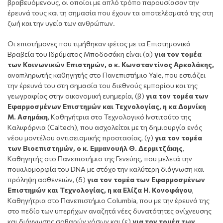
βραβευόμενους, οι οποίοι με απλό τρόπο παρουσίασαν την
έρευνά τους και τη σημασία που έχουν τα αποτελέσματά της στη
ζωή και την υγεία των ανθρώπων.
Οι επιστήμονες που τιμήθηκαν φέτος με τα Επιστημονικά
Βραβεία του Ιδρύματος Μποδοσάκη είναι (α)
για τον τομέα
των Κοινωνικών Επιστημών, ο κ. Κωνσταντίνος Αρκολάκης,
αναπληρωτής καθηγητής στο Πανεπιστήμιο Yale, που εστιάζει
την έρευνά του στη σημασία του διεθνούς εμπορίου και της
γεωγραφίας στην οικονομική ευημερία, (β)
για τον τομέα των
Εφαρμοσμένων Επιστημών και Τεχνολογίας, η κα Δομνίκη
Μ. Ασημάκη
, Καθηγήτρια στο Τεχνολογικό Ινστιτούτο της
Καλιφόρνια (Caltech), που ασχολείται με τη δημιουργία ενός
νέου μοντέλου αντισεισμικής προστασίας, (γ)
για τον τομέα
των Βιοεπιστημών, ο κ. Εμμανουήλ Θ. Δερμιτζάκης
,
Καθηγητής στο Πανεπιστήμιο της Γενεύης, που μελετά την
ποικιλομορφία του DNA με στόχο την καλύτερη διάγνωση και
πρόληψη ασθενειών, (δ)
για τον τομέα των Εφαρμοσμένων
Επιστημών και Τεχνολογίας, η κα Ελίζα Η. Κονοφάγου
,
Καθηγήτρια στο Πανεπιστήμιο Columbia, που με την έρευνά της
στο πεδίο των υπερήχων αναζητά νέες δυνατότητες ανίχνευσης
και διάγνωσης σοβαρών νόσων και (ε)
για τον τομέα των