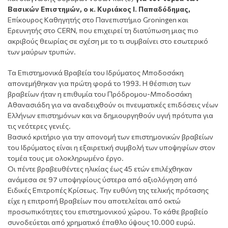
Βασικών Επιστημών, ο κ. Κυριάκος Ι. Παπαδόδημας,
Επίκουρος Καθηγητής στο Πανεπιστήμιο Groningen και
Ερευνητής στο CERN, που επιχειρεί τη διατύπωση μιας πιο
ακριβούς θεωρίας σε σχέση με το τι συμβαίνει στο εσωτερικό
των μαύρων τρυπών.
Τα Επιστημονικά Βραβεία του Ιδρύματος Μποδοσάκη
απονεμήθηκαν για πρώτη φορά το 1993. Η θέσπιση των
βραβείων ήταν η επιθυμία του Πρόδρομου-Μποδοσάκη
Αθανασιάδη για να αναδειχθούν οι πνευματικές επιδόσεις νέων
Ελλήνων επιστημόνων και να δημιουργηθούν υγιή πρότυπα για
τις νεότερες γενιές.
Βασικό κριτήριο για την απονομή των επιστημονικών βραβείων
του Ιδρύματος είναι η εξαιρετική συμβολή των υποψηφίων στον
τομέα τους με ολοκληρωμένο έργο.
Οι πέντε βραβευθέντες ηλικίας έως 45 ετών επιλέχθηκαν
ανάμεσα σε 97 υποψηφίους ύστερα από αξιολόγηση από
Ειδικές Επιτροπές Κρίσεως. Την ευθύνη της τελικής πρότασης
είχε η επιτροπή Βραβείων που αποτελείται από οκτώ
προσωπικότητες του επιστημονικού χώρου. Το κάθε βραβείο
συνοδεύεται από χρηματικό έπαθλο ύψους 10.000 ευρώ.