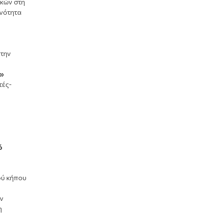
ικών στη
ινότητα
 την
.»
τές-
ό
ού κήπου
ν
η