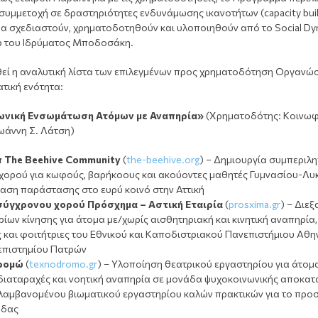
υμμετοχή σε δραστηριότητες ενδυνάμωσης ικανοτήτων (capacity build
θα σχεδιαστούν, χρηματοδοτηθούν και υλοποιηθούν από το Social Dy
 του Ιδρύματος Μποδοσάκη.
εί η αναλυτική λίστα των επιλεγμένων προς χρηματοδότηση Οργανώ
τική ενότητα:
νωνική Ενσωμάτωση Ατόμων με Αναπηρία»
(Χρηματοδότης: Κοινωφ
ωάννη Σ. Λάτση)
 The Beehive Community
(
the-beehive.org
) – Δημιουργία συμπεριλη
χορού για κωφούς, βαρήκοους και ακούοντες μαθητές Γυμνασίου-Λυκ
αση παράστασης στο ευρύ κοινό στην Αττική
ύγχρονου χορού Πρόσχημα – Αστική Εταιρία
(
prosxima.gr
) – Διε
ίων κίνησης για άτομα με/χωρίς αισθητηριακή και κινητική αναπηρία,
 και φοιτήτριες του Εθνικού και Καποδιστριακού Πανεπιστήμιου Αθη
επιστημίου Πατρών
ρομώ
(
texnodromo.gr
) – Υλοποίηση θεατρικού εργαστηρίου για άτομ
 διαταραχές και νοητική αναπηρία σε μονάδα ψυχοκοινωνικής αποκα
λαμβανομένου βιωματικού εργαστηρίου καλών πρακτικών για το προ
άδας