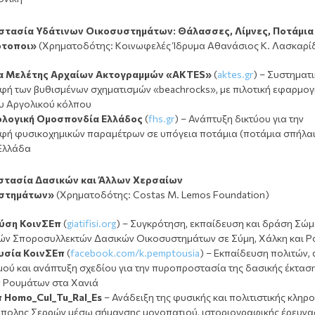
στασία Υδάτινων Οικοσυστημάτων: Θάλασσες, Λίμνες, Ποτάμια 
ότοποι»
(Χρηματοδότης: Κοινωφελές Ίδρυμα Αθανάσιος Κ. Λασκαρί
ία Μελέτης Αρχαίων Ακτογραμμών «ΑΚΤΕ
S
»
(
aktes.gr
) – Συστηματ
φή των βυθισμένων σχηματισμών «beachrocks», με πιλοτική εφαρμογ
ου Αργολικού κόλπου
ολογική Ομοσπονδία Ελλάδος
(
fhs.gr
) – Ανάπτυξη δικτύου για την
φή φυσικοχημικών παραμέτρων σε υπόγεια ποτάμια (ποτάμια σπήλαι
 Ελλάδα
τασία Δασικών και Άλλων Χερσαίων
στημάτων»
(Χρηματοδότης: Costas M. Lemos Foundation)
φύση ΚοινΣΕπ
(
giatifisi.org
) – Συγκρότηση, εκπαίδευση και δράση Σώ
ών Σποροσυλλεκτών Δασικών Οικοσυστημάτων σε Σύμη, Χάλκη και 
υσία ΚοινΣΕπ
(
facebook.com/k.pemptousia
) – Εκπαίδευση πολιτών,
μού και ανάπτυξη σχεδίου για την πυροπροστασία της δασικής έκτασ
 Ρουμάτων στα Χανιά
π
Homo_Cul_Tu_Ral_Es
– Ανάδειξη της φυσικής και πολιτιστικής κληρ
ίπολης Σερρών μέσω σήμανσης μονοπατιού, ιστοριογραφικής έρευνα