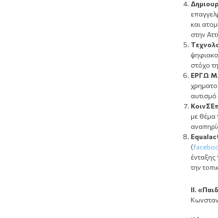
Δημιουρ
επαγγελ
και ατομ
στην Αττ
Tεχνολ
ψηφιακού
στόχο τ
ΕΡΓΩ Μ.
χρηματο
αυτισμό 
ΚοινΣΕ
με θέμα 
αναπηρί
Equalac
(
faceboo
ένταξης
την τοπι
ΙΙ. «Παι
Κωνστα