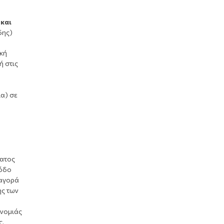
και
δης)
ική
ή στις
α) σε
ματος
Ρόδο
 αγορά
ης των
ονομιάς
ς,