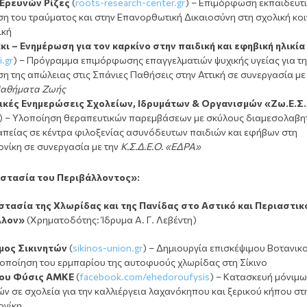
Ερευνών Ρίζες
(
roots-research-center.gr
) – Επιμόρφωση εκπαιδευτ
ση του τραύματος και στην Επανορθωτική Δικαιοσύνη στη σχολική κο
ική
κι – Ενημέρωση για τον καρκίνο στην παιδική και εφηβική ηλικία
i.gr
) – Πρόγραμμα επιμόρφωσης επαγγελματιών ψυχικής υγείας για τη
ση της απώλειας στις Σπάνιες Παθήσεις στην Αττική σε συνεργασία με
αθήματα Ζωής
κές Ενημερώσεις Σχολείων, Ιδρυμάτων & Οργανισμών «Ζω.Ε.Σ
) – Υλοποίηση θεραπευτικών παρεμβάσεων με σκύλους διαμεσολαβη
πείας σε κέντρα φιλοξενίας ασυνόδευτων παιδιών και εφήβων στη
νίκη σε συνεργασία με την
Κ.Σ.Δ.Ε.Ο. «ΕΔΡΑ»
οστασία
του Περιβάλλοντος»:
στασία της Χλωρίδας και της Πανίδας στο Αστικό και Περιαστικ
λλον»
(Χρηματοδότης: Ίδρυμα Α. Γ. Λεβέντη)
μος Σικινητών
(
sikinos-union.gr
) – Δημιουργία επισκέψιμου Βοτανικ
ιοποίηση του ερμπαρίου της αυτοφυούς χλωρίδας στη Σίκινο
ου Φύσις ΑΜΚΕ
(
facebook.com/ehedoroufysis
) – Κατασκευή μόνιμω
 σε σχολεία για την καλλιέργεια λαχανόκηπου και ξερικού κήπου στ
νίκη