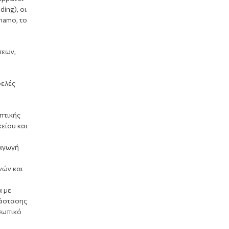
ing), οι
namo, το
σεων,
ελές
πτικής
είου και
ξαγωγή
νών και
α με
τάστασης
σωπικό