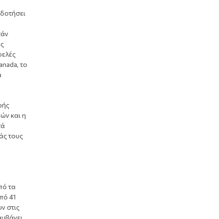
οδοτήσει
τάν
ές
φελές
anada, το
α
ρής
ών και η
τά
άς τους
πό τα
πό 41
ν στις
αμβάνει