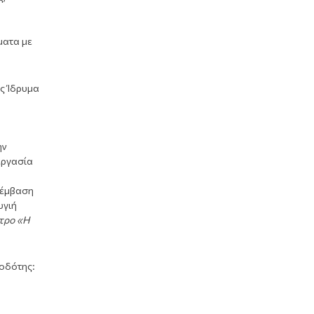
ματα με
ς Ίδρυμα
ην
εργασία
ρέμβαση
υγιή
ντρο «Η
οδότης: