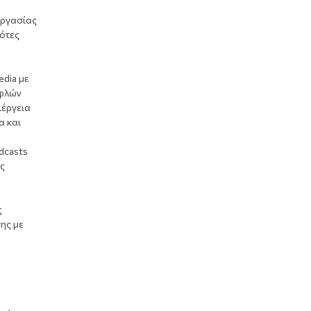
εργασίας
δότες
edia με
υφλών
ιέργεια
α και
dcasts
ίς
ς
ης με