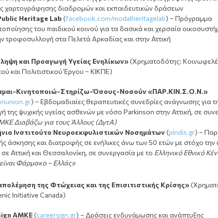
ς χαρτογράφησης διαδρομών και εκπαιδευτικών δράσεων
Public
Heritage
Lab
(
facebook.com/modalheritagelab
) – Πρόγραμμα
οποίησης του παιδικού κοινού για τα δασικά και χερσαία οικοσυστή
ην τροφοσυλλογή στα Πελετά Αρκαδίας και στην Αττική
όληψη και Προαγωγή Υγείας Ενηλίκων»
(Χρηματοδότης: Κοινωφελέ
ού και Πολιτιστικού Έργου – ΚΙΚΠΕ)
αμαι-Κινητοποιώ-Στηρίζω-Όσους-Νοσούν «ΠΑΡ.ΚΙΝ.Σ.Ο.Ν.»
onunion.gr
) – Εβδομαδιαίες θεραπευτικές συνεδρίες ανάγνωσης για τ
 της ψυχικής υγείας ασθενών με νόσο Parkinson στην Αττική, σε συν
ΜΚΕ Διαβάζω για τους Άλλους (ΔγτΑ)
ήνιο Ινστιτούτο Νευροεκφυλιστικών Νοσημάτων
(
pindis.gr
) – Πα
ς άσκησης και διατροφής σε ενήλικες άνω των 50 ετών με στόχο την 
σε Αττική και Θεσσαλονίκη, σε συνεργασία με το
Ελληνικό Εθνικό Κέ
είναι Φάρμακο – Ελλάς»
απολέμηση της Φτώχειας και της Επισιτιστικής Κρίσης»
(Χρηματ
nic Initiative Canada)
Sign
ΑΜΚΕ
(
careersign.gr
) – Δράσεις ενδυνάμωσης και ανάπτυξης