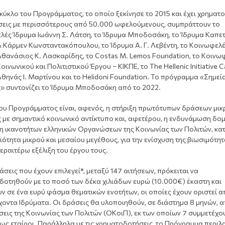
κύκλο του Προγράμματος, το οποίο ξεκίνησε το 2015 και έχει χρηματ
σεις με περισσότερους από 50.000 ωφελούμενους, συμπράττουν το
λές Ίδρυμα Ιωάννη Σ. Λάτση, το Ίδρυμα Μποδοσάκη, το Ίδρυμα Καπε
& Κάρμεν Κωνσταντακόπουλου, το Ίδρυμα Α. Γ. Λεβέντη, το Κοινωφελ
Αθανάσιος Κ. Λασκαρίδης, το Costas M. Lemos Foundation, το Κοινω
οινωνικού και Πολιτιστικού Έργου – ΚΙΚΠΕ, το The Hellenic Initiative C
θηνάς Ι. Μαρτίνου και το Helidoni Foundation. Το πρόγραμμα «Σημεί
ς» συντονίζει το Ίδρυμα Μποδοσάκη από το 2022.
του Προγράμματος είναι, αφενός, η στήριξη πρωτότυπων δράσεων μικ
 με σημαντικό κοινωνικό αντίκτυπο και, αφετέρου, η ενδυνάμωση δομ
η ικανοτήτων ελληνικών Οργανώσεων της Κοινωνίας των Πολιτών, κα
ότητα μικρού και μεσαίου μεγέθους, για την ενίσχυση της βιωσιμότητ
περαιτέρω εξέλιξη του έργου τους.
άσεις που έχουν επιλεγεί*, μεταξύ 147 αιτήσεων, πρόκειται να
δοτηθούν με το ποσό των δέκα χιλιάδων ευρώ (10.000€) έκαστη και
ν σε ένα ευρύ φάσμα θεματικών ενοτήτων, οι οποίες έχουν οριστεί α
οντα Ιδρύματα. Οι δράσεις θα υλοποιηθούν, σε διάστημα 8 μηνών, α
ις της Κοινωνίας των Πολιτών (ΟΚοιΠ), εκ των οποίων 7 συμμετέχου
ως εταίροι. Παράλληλα με τις χρηματοδοτήσεις, το Πρόγραμμα περιλ