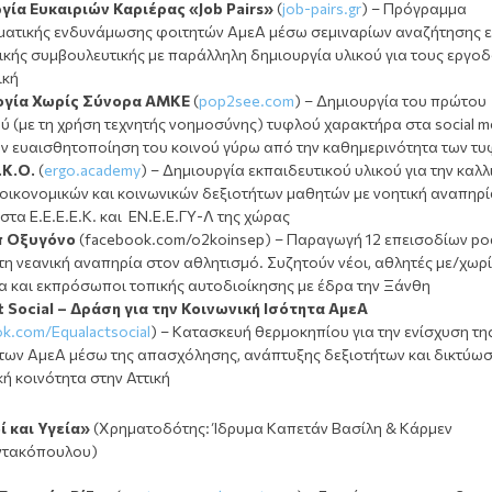
γία Ευκαιριών Καριέρας «Job Pairs»
(
job-pairs.gr
) – Πρόγραμμα
ματικής ενδυνάμωσης φοιτητών ΑμεΑ μέσω σεμιναρίων αναζήτησης 
ικής συμβουλευτικής με παράλληλη δημιουργία υλικού για τους εργο
ική
ογία Χωρίς Σύνορα ΑΜΚΕ
(
pop2see.com
) – Δημιουργία του πρώτου
 (με τη χρήση τεχνητής νοημοσύνης) τυφλού χαρακτήρα στα social m
ην ευαισθητοποίηση του κοινού γύρω από την καθημερινότητα των τ
Κ.Ο.
(
ergo.academy
) – Δημιουργία εκπαιδευτικού υλικού για την καλλ
οικονομικών και κοινωνικών δεξιοτήτων μαθητών με νοητική αναπηρί
στα Ε.Ε.Ε.Ε.Κ. και ΕΝ.Ε.Ε.ΓΥ-Λ της χώρας
π Οξυγόνο
(facebook.com/o2koinsep) – Παραγωγή 12 επεισοδίων po
τη νεανική αναπηρία στον αθλητισμό. Συζητούν νέοι, αθλητές με/χωρ
α και εκπρόσωποι τοπικής αυτοδιοίκησης με έδρα την Ξάνθη
t Social – Δράση για την Κοινωνική Ισότητα ΑμεΑ
k.com/Equalactsocial
) – Κατασκευή θερμοκηπίου για την ενίσχυση τη
 των ΑμεΑ μέσω της απασχόλησης, ανάπτυξης δεξιoτήτων και δικτύωσ
κή κοινότητα στην Αττική
δί και Υγεία»
(Χρηματοδότης: Ίδρυμα Καπετάν Βασίλη & Κάρμεν
ντακόπουλου)