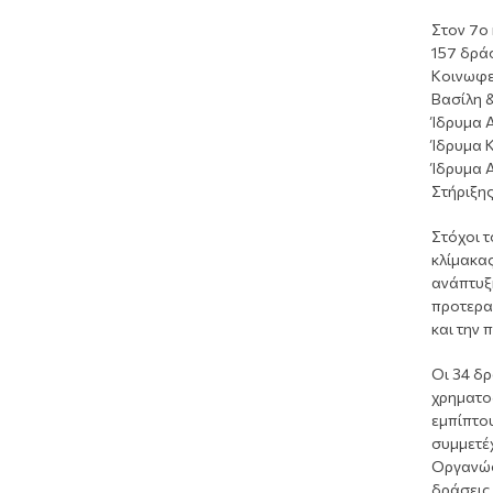
Στον 7ο 
157 δρά
Κοινωφε
Βασίλη 
Ίδρυμα 
Ίδρυμα Κ
Ίδρυμα Α
Στήριξη
Στόχοι 
κλίμακας
ανάπτυξ
προτεραι
και την 
Οι 34 δρ
χρηματο
εμπίπτου
συμμετέχ
Οργανώσε
δράσεις 