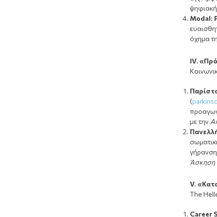
ψηφιακή
Modal
:
ευαισθητ
όχημα τ
Ι
V
. «Πρ
Κοινωνικ
Παρίστ
(
parkins
προαγωγή
με την
Α
Πανελλ
σωματική
γήρανση 
Άσκηση 
V. «Κατ
The Helle
Career