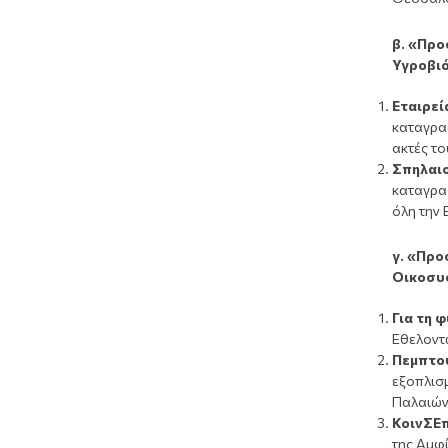
β. «Προ
Υγροβι
Εταιρε
καταγρα
ακτές τ
Σπηλαι
καταγρα
όλη την
γ.
«Προσ
Οικοσυ
Για τη 
Εθελοντ
Πεμπτο
εξοπλισ
Παλαιών
Ko
ινΣΕ
της Αμφ