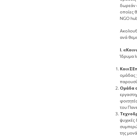
δωρεάν σ
οποίες 
NGO hub
Ακολουθ
ανά θεμα
Ι. «Κοι
Ίδρυμα Ι
ΚοινΣΕπ
ομάδας 
παρουσί
Ομάδα σ
εργαστηρ
φοιτητές
του Παν
Τεχνοδ
ψυχικές
συμπερι
της μον