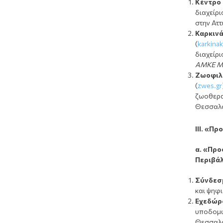
Κέντρο 
διαχείρι
στην Αττ
Καρκινά
(
karkinak
διαχείρι
ΑΜΚΕ Μ
Ζωοφιλι
(
zwes.gr
ζωοθερα
Θεσσαλο
III
. «Πρ
α. «Προ
Περιβά
Σύνδεσ
και ψηφ
Εχεδώρ
υποδομών
Θεσσαλο