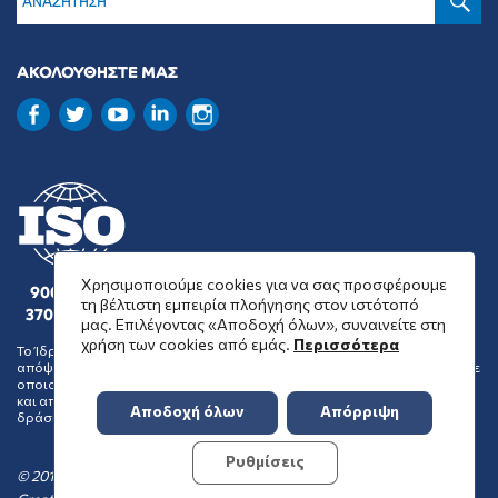
ΑΚΟΛΟΥΘΗΣΤΕ ΜΑΣ
Χρησιμοποιούμε cookies για να σας προσφέρουμε
9001 : 2015
τη βέλτιστη εμπειρία πλοήγησης στον ιστότοπό
37001 : 2025
μας. Επιλέγοντας «Αποδοχή όλων», συναινείτε στη
χρήση των cookies από εμάς.
Περισσότερα
Το Ίδρυμα Μποδοσάκη δεν συμμερίζεται απαραίτητα τις θέσεις και
απόψεις των οργανώσεων που επιλέγει να επιχορηγήσει ή να ενισχύσει με
οποιονδήποτε τρόπο και δεν μπορεί να συναχθεί αποδοχή των θέσεων
και απόψεων αυτών από το Ίδρυμα, ως συνέπεια της κοινωφελούς
Αποδοχή όλων
Απόρριψη
δράσης του.
Ρυθμίσεις
© 2016-2026 Ίδρυμα Μποδοσάκη