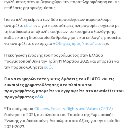
εγκλήματος στον κυβερνοχώρο, την παραπληροφόρηση και τις
επιθέσεις ρητορικής μίσους.
Για τα πλήρη κείμενα των δύο προσκλήσεων παρακαλούμε
ανατρέξτε
εδώ
, ενώ για περισσότερες πληροφορίες σχετικά με
τη διαδικασία υποβολής αιτήσεων, τα κριτήρια αξιολόγησης,
καθώς και τη διαδικασία βαθμολόγησης και επιλογής, μπορείτε
να ανατρέξετε στο αρχείο «
Οδηγίες προς Υποψήφιους
».
Η εκδήλωση έναρξης του προγράμματος στην Ελλάδα
πραγματοποιήθηκε την Τρίτη 11 Mαρτίου 2025 και μπορείτε να
την παρακολυθήσετε
εδώ
.
Για να ενημερώνεστε για τις δράσεις του PLATO
και τις
ευκαιρίες χρηματοδότησης στο πλαίσιο του
προγραμμάτος, μπορείτε να εγγραφείτε στο
newsletter
του
προγράμματος
εδώ
.
*Το πρόγραμμα
Citizens, Equality, Rights and Values (CERV)
ξεκίνησε το 2021, στο πλαίσιο του Tαμείου της Ευρωπαϊκής
Ένωσης για Δικαιοσύνη, Δικαιώματα και Αξίες, για την περίοδο
2021-2027.