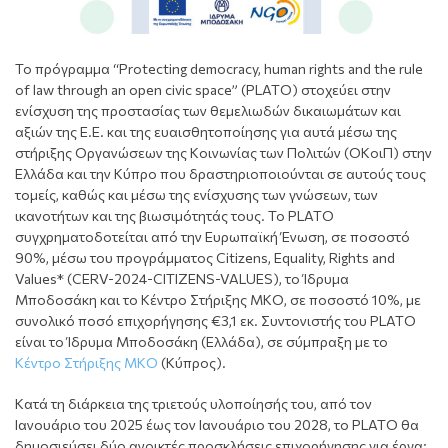
Το πρόγραμμα “Protecting democracy, human rights and the rule
of law through an open civic space” (PLATO) στοχεύει στην
ενίσχυση της προστασίας των θεμελιωδών δικαιωμάτων και
αξιών της Ε.Ε. και της ευαισθητοποίησης για αυτά μέσω της
στήριξης Οργανώσεων της Κοινωνίας των Πολιτών (ΟΚοιΠ) στην
Ελλάδα και την Κύπρο που δραστηριοποιούνται σε αυτούς τους
τομείς, καθώς και μέσω της ενίσχυσης των γνώσεων, των
ικανοτήτων και της βιωσιμότητάς τους. Το PLATO
συγχρηματοδοτείται από την Ευρωπαϊκή Ένωση, σε ποσοστό
90%, μέσω του προγράμματος Citizens, Equality, Rights and
Values* (CERV-2024-CITIZENS-VALUES), το Ίδρυμα
Μποδοσάκη και το Κέντρο Στήριξης ΜΚΟ, σε ποσοστό 10%, με
συνολικό ποσό επιχορήγησης €3,1 εκ. Συντονιστής του PLATO
είναι το Ίδρυμα Μποδοσάκη (Ελλάδα), σε σύμπραξη με το
Κέντρο Στήριξης ΜΚΟ
(Κύπρος).
Κατά τη διάρκεια της τριετούς υλοποίησής του, από τον
Ιανουάριο του 2025 έως τον Ιανουάριο του 2028, το PLATO θα
δημοσιεύσει δύο ανοικτές προσκλήσεις επιχορήγησης για έργα: