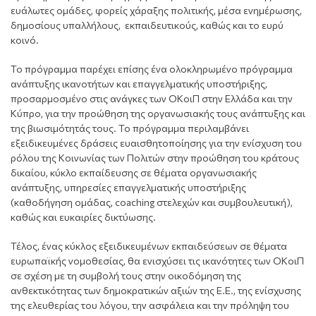
ευάλωτες ομάδες, φορείς χάραξης πολιτικής, μέσα ενημέρωσης,
δημοσίους υπαλλήλους, εκπαιδευτικούς, καθώς και το ευρύ
κοινό.
Το πρόγραμμα παρέχει επίσης ένα ολοκληρωμένο πρόγραμμα
ανάπτυξης ικανοτήτων και επαγγελματικής υποστήριξης,
προσαρμοσμένο στις ανάγκες των OKοιΠ στην Ελλάδα και την
Κύπρο, για την προώθηση της οργανωσιακής τους ανάπτυξης και
της βιωσιμότητάς τους. Το πρόγραμμα περιλαμβάνει
εξειδικευμένες δράσεις ευαισθητοποίησης για την ενίσχυση του
ρόλου της Κοινωνίας των Πολιτών στην προώθηση του κράτους
δικαίου, κύκλο εκπαίδευσης σε θέματα οργανωσιακής
ανάπτυξης, υπηρεσίες επαγγελματικής υποστήριξης
(καθοδήγηση ομάδας, coaching στελεχών και συμβουλευτική),
καθώς και ευκαιρίες δικτύωσης.
Τέλος, ένας κύκλος εξειδικευμένων εκπαιδεύσεων σε θέματα
ευρωπαϊκής νομοθεσίας, θα ενισχύσει τις ικανότητες των ΟΚοιΠ
σε σχέση με τη συμβολή τους στην οικοδόμηση της
ανθεκτικότητας των δημοκρατικών αξιών της Ε.Ε., της ενίσχυσης
της ελευθερίας του λόγου, την ασφάλεια και την πρόληψη του