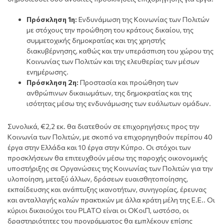
Πρόσκληση 1η:
Ενδυνάμωση της Κοινωνίας των Πολιτών
με στόχους την προώθηση του κράτους δικαίου, της
συμμετοχικής δημοκρατίας και της χρηστής
διακυβέρνησης, καθώς και την υπεράσπιση του χώρου της
Κοινωνίας των Πολιτών και της ελευθερίας των μέσων
ενημέρωσης.
Πρόσκληση 2η:
Προστασία και προώθηση των
ανθρώπινων δικαιωμάτων, της δημοκρατίας και της
ισότητας μέσω της ενδυνάμωσης των ευάλωτων ομάδων.
Συνολικά, €2,2 εκ. θα διατεθούν σε επιχορηγήσεις προς την
Κοινωνία των Πολιτών, με σκοπό να επιχορηγηθούν περίπου 40
έργα στην Ελλάδα και 10 έργα στην Κύπρο. Οι στόχοι των
προσκλήσεων θα επιτευχθούν μέσω της παροχής οικονομικής
υποστήριξης σε Οργανώσεις της Κοινωνίας των Πολιτών για την
υλοποίηση, μεταξύ άλλων, δράσεων ευαισθητοποίησης,
εκπαίδευσης και ανάπτυξης ικανοτήτων, συνηγορίας, έρευνας
και ανταλλαγής καλών πρακτικών με άλλα κράτη μέλη της Ε.Ε.. Οι
κύριοι δικαιούχοι του PLATO είναι οι OKοιΠ, ωστόσο, οι
δραστηριότητες του προγράμματος θα εμπλέκουν επίσης